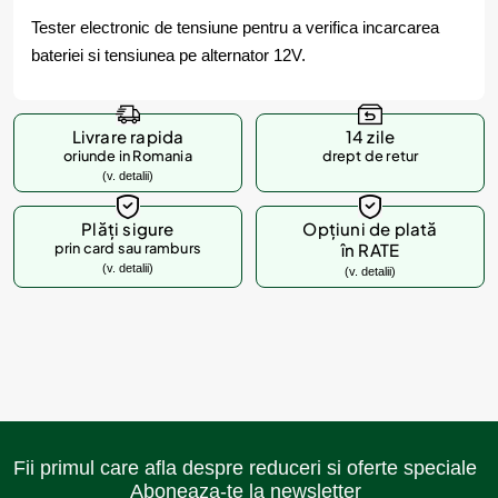
Tester electronic de tensiune pentru a verifica incarcarea
bateriei si tensiunea pe alternator 12V.
Livrare rapida
14 zile
oriunde in Romania
drept de retur
(v. detalii)
Plăți sigure
Opțiuni de plată
prin card sau ramburs
în RATE
(v. detalii)
(v. detalii)
Fii primul care afla despre reduceri si oferte speciale
Aboneaza-te la newsletter