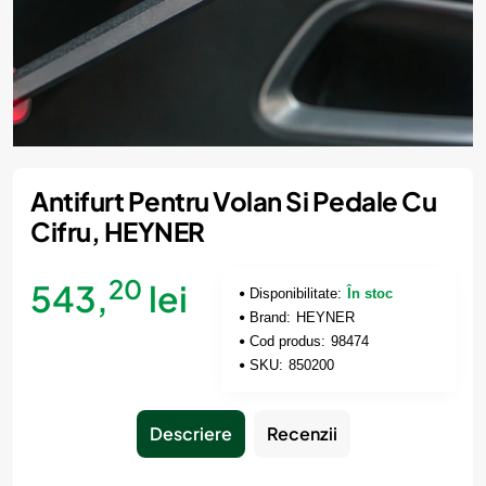
Antifurt Pentru Volan Si Pedale Cu
Cifru, HEYNER
20
543,
lei
Disponibilitate:
În stoc
Brand:
HEYNER
Cod produs:
98474
SKU:
850200
Descriere
Recenzii