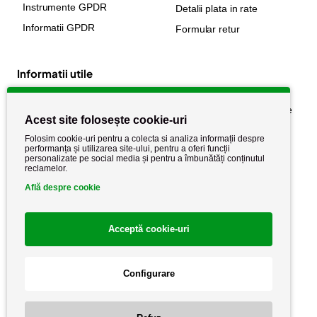
Instrumente GPDR
Detalii plata in rate
Informatii GPDR
Formular retur
Informatii utile
Despre noi
Politica de confidențialitate
Acest site folosește cookie-uri
Stiri si noutati
Politica de retur
Folosim cookie-uri pentru a colecta si analiza informații despre
Politica de cookie
performanța și utilizarea site-ului, pentru a oferi funcții
Termeni si conditii
personalizate pe social media și pentru a îmbunătăți conținutul
reclamelor.
Află despre cookie
Acceptă cookie-uri
Configurare
Copyright AutoCareStore.ro © 2026 Toate drepturile rezervate.