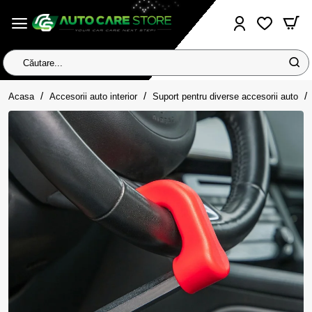
Căutare...
home
Acasa
Accesorii auto interior
Suport pentru diverse accesorii auto