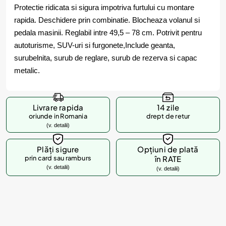
Protectie ridicata si sigura impotriva furtului cu montare
rapida. Deschidere prin combinatie. Blocheaza volanul si
pedala masinii. Reglabil intre 49,5 – 78 cm. Potrivit pentru
autoturisme, SUV-uri si furgonete,Include geanta,
surubelnita, surub de reglare, surub de rezerva si capac
metalic.
Livrare rapida
14 zile
oriunde in Romania
drept de retur
(v. detalii)
Plăți sigure
Opțiuni de plată
prin card sau ramburs
în RATE
(v. detalii)
(v. detalii)