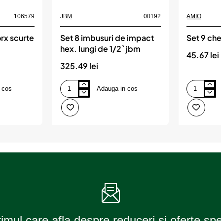
106579
JBM
00192
AMIO
orx scurte
Set 8 imbusuri de impact
Set 9 ch
hex. lungi de 1/2` jbm
45.67 lei
325.49 lei
 cos
Adauga in cos
Set
Set
8
9
imbusuri
chei
de
imbus,
impact
AMIO
hex.
lungi
de
1/2`
jbm
rimul care afla despre reduceri si oferte sp