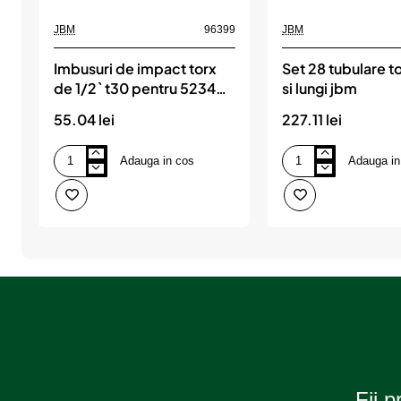
s
JBM
96399
JBM
u
Imbusuri de impact torx
Set 28 tubulare t
l
de 1/2` t30 pentru 52340
si lungi jbm
jbm
?
55.04 lei
227.11 lei
Adauga in cos
Adauga in
Imbusuri
Set
de
28
impact
tubulare
torx
torx
de
scurte
1/2`
si
t30
lungi
pentru
jbm
52340
jbm
Fii p