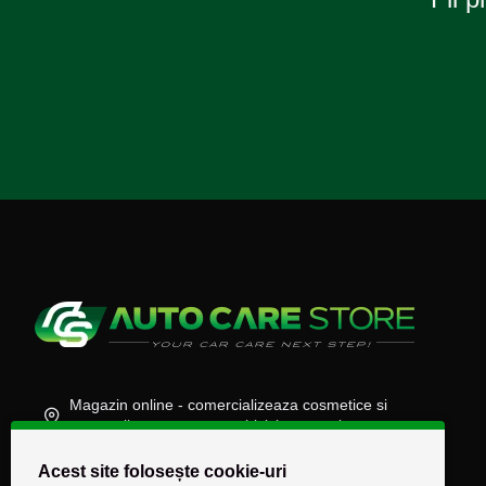
Magazin online - comercializeaza cosmetice si
accesorii auto, moto, atv, biciclete, camioane
(+40) 745 848 890
Acest site folosește cookie-uri