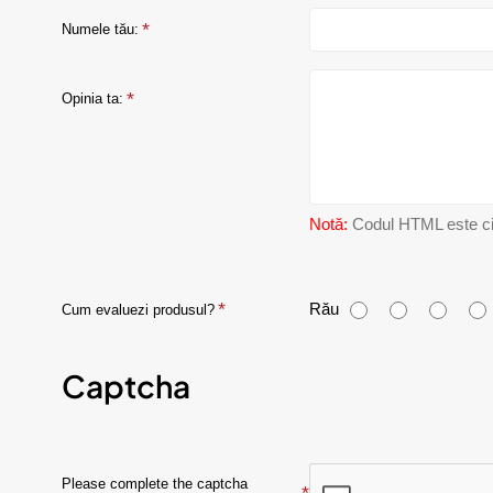
Numele tău:
Opinia ta:
Notă:
Codul HTML este citi
C
Rău
Cum evaluezi produsul?
u
Captcha
m
e
v
Please complete the captcha