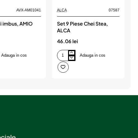
AVX-AM01041
ALCA
07587
ei imbus, AMIO
Set 9 Piese Chei Stea,
ALCA
46.06 lei
4
Adauga in cos
Adauga in cos
Set
S
9
C
Piese
H
Chei
8
Stea,
P
ALCA
C
C
R
eciale