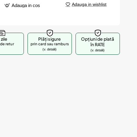
Adauga in wishlist
Adauga in cos
 zile
Plăți sigure
Opțiuni de plată
de retur
prin card sau ramburs
în RATE
(v. detalii)
(v. detalii)