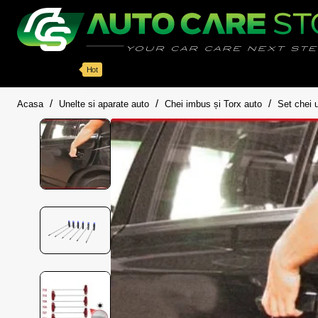
Categorii
Detailing auto
Accesorii
Pache
Hot
home
Acasa
Unelte si aparate auto
Chei imbus și Torx auto
Set chei 