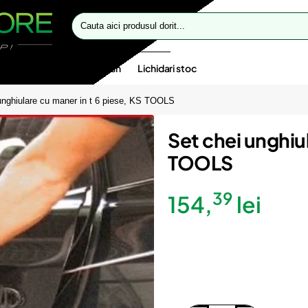
Cauta
aici
produsul
dorit...
te speciale
Oferte flash
Lichidari stoc
unghiulare cu maner in t 6 piese, KS TOOLS
Set chei unghiul
TOOLS
39
154,
lei