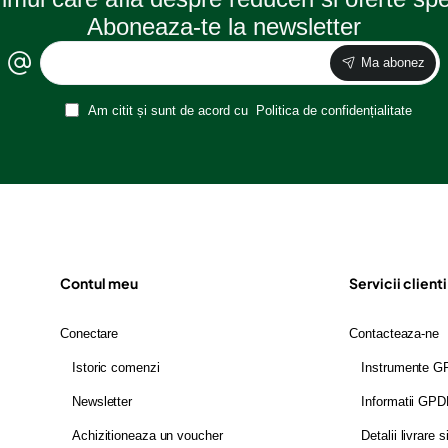
Aboneaza-te la newsletter
Ma abonez
Am citit și sunt de acord cu
Politica de confidențialitate
Contul meu
Servicii clienti
Conectare
Contacteaza-ne
Istoric comenzi
Instrumente 
Newsletter
Informatii GP
Achizitioneaza un voucher
Detalii livrare s