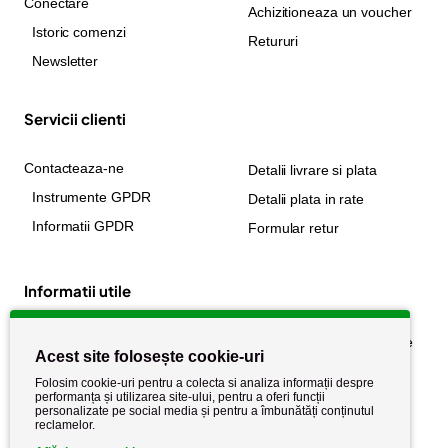
Conectare
Achizitioneaza un voucher
Istoric comenzi
Retururi
Newsletter
Servicii clienti
Contacteaza-ne
Detalii livrare si plata
Instrumente GPDR
Detalii plata in rate
Informatii GPDR
Formular retur
Informatii utile
Despre noi
Politica de confidențialitate
Acest site folosește cookie-uri
Stiri si noutati
Politica de retur
Folosim cookie-uri pentru a colecta si analiza informații despre
Politica de cookie
performanța și utilizarea site-ului, pentru a oferi funcții
Termeni si conditii
personalizate pe social media și pentru a îmbunătăți conținutul
reclamelor.