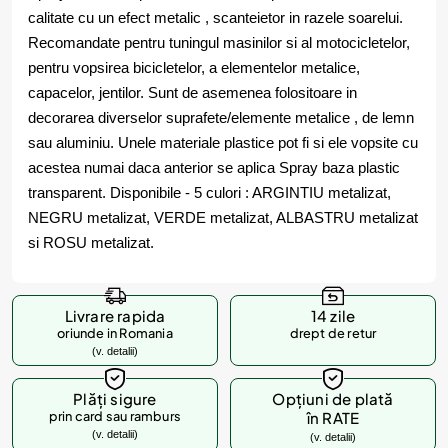
calitate cu un efect metalic , scanteietor in razele soarelui.
Recomandate pentru tuningul masinilor si al motocicletelor,
pentru vopsirea bicicletelor, a elementelor metalice,
capacelor, jentilor. Sunt de asemenea folositoare in
decorarea diverselor suprafete/elemente metalice , de lemn
sau aluminiu. Unele materiale plastice pot fi si ele vopsite cu
acestea numai daca anterior se aplica Spray baza plastic
transparent. Disponibile - 5 culori : ARGINTIU metalizat,
NEGRU metalizat, VERDE metalizat, ALBASTRU metalizat
si ROSU metalizat.
Livrare rapida
14 zile
oriunde in Romania
drept de retur
(v. detalii)
Plăți sigure
Opțiuni de plată
prin card sau ramburs
în RATE
(v. detalii)
(v. detalii)