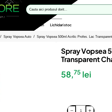
Cauta
aici
produsul
dorit...
te speciale
Oferte flash
Lichidari stoc
Spray Vopsea Auto
Spray Vopsea 500ml Acrilic Profes. Lac Transparen
Spray Vopsea 50
Transparent Ch
75
58,
lei