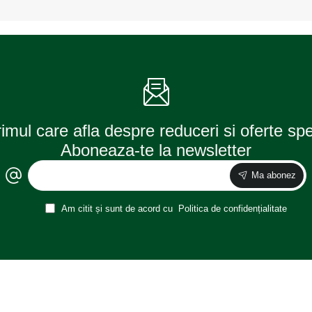
jante
jante
culoare
culoare
Auriu
Orange
Metalic,
Fluorescent
V4
V4
rimul care afla despre reduceri si oferte sp
Aboneaza-te la newsletter
Ma abonez
Am citit și sunt de acord cu
Politica de confidențialitate