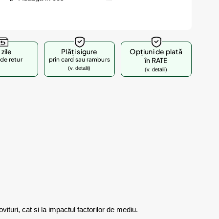
 zile
Plăți sigure
Opțiuni de plată
de retur
prin card sau ramburs
în RATE
(v. detalii)
(v. detalii)
vituri, cat si la impactul factorilor de mediu.