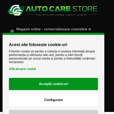
Magazin online - comercializeaza cosmetice si
accesorii auto, moto, atv, biciclete, camioane
(+40) 745 848 890
Acest site folosește cookie-uri
comenzi@autocarestore.ro
Folosim cookie-uri pentru a colecta si analiza informații despre
performanța și utilizarea site-ului, pentru a oferi funcții
personalizate pe social media și pentru a îmbunătăți conținutul
reclamelor.
Află despre cookie
Acceptă cookie-uri
Configurare