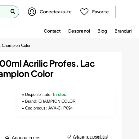
Conecteaza-te
Favorite
Contact
Despre noi
Blog
Branduri
t Champion Color
0ml Acrilic Profes. Lac
ampion Color
Disponibilitate:
În stoc
Brand:
CHAMPION COLOR
Cod produs:
AVX-CHP094
Adauga in wishlist
Adauga in cos