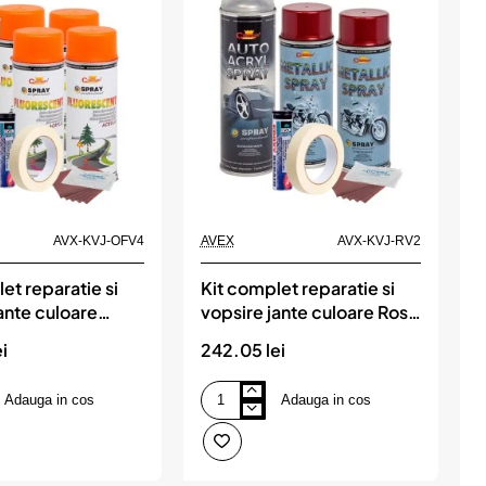
AVX-KVJ-OFV4
AVEX
AVX-KVJ-RV2
A
et reparatie si
Kit complet reparatie si
K
ante culoare
vopsire jante culoare Rosu
v
luorescent, V4
Burgundy Metalizat, V2
B
i
242.05 lei
3
Adauga in cos
Adauga in cos
Kit
K
complet
c
reparatie
r
si
s
vopsire
v