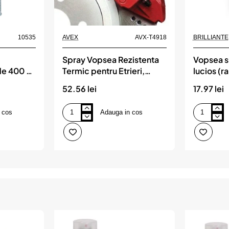
10535
AVEX
AVX-T4918
BRILLIANTE
Spray Vopsea Rezistenta
Vopsea sp
de 400 ml
Termic pentru Etrieri,
lucios (r
culoare Rosie, 400ml,
brilliante
52.56 lei
17.97 lei
Champion Color, 150 °C
 cos
Adauga in cos
Spray
Vopsea
Vopsea
spray
Rezistenta
negru
Termic
trafic
pentru
lucios
Etrieri,
(ral
culoare
9017)
Rosie,
400ml
400ml,
brilliante
Champion
Color,
150
°C