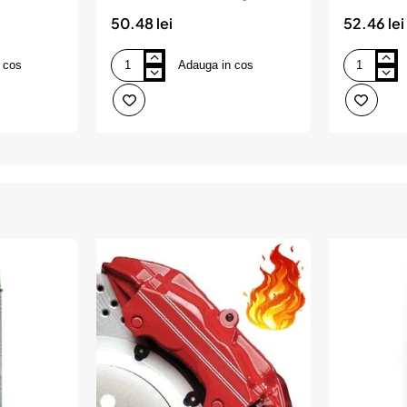
Champion Color
Champio
50.48 lei
52.46 lei
 cos
Adauga in cos
Spray
Spray
Vopsea
Vopsea
400ml
400ml
Metalizat
Metalizat
Acrilic
Acrilic
Argintiu
Verde
Champion
Champion
Color
Color