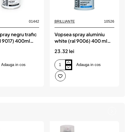
01442
BRILLIANTE
10526
ray negru trafic
Vopsea spray aluminiu
al 9017) 400ml
white (ral 9006) 400 ml
brilliante
23.32 lei
Adauga in cos
Adauga in cos
Vopsea
spray
aluminiu
white
(ral
9006)
400
ml
brilliante