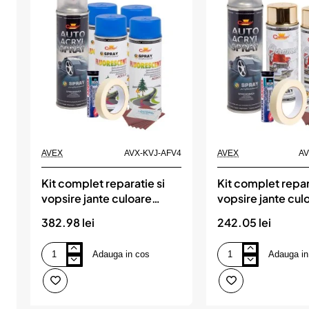
AVEX
AVX-KVJ-AFV4
AVEX
AV
Kit complet reparatie si
Kit complet repar
vopsire jante culoare
vopsire jante cul
Albastru Fluorescent, V4
Metalic, V2
382.98 lei
242.05 lei
Adauga in cos
Adauga in
Kit
Kit
complet
complet
reparatie
reparatie
si
si
vopsire
vopsire