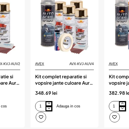
X-KVJ-AUV2
AVEX
AVX-KVJ-AUV4
AVEX
atie si
Kit complet reparatie si
Kit compl
oare Auriu
vopsire jante culoare Auriu
vopsire j
Metalic, V4
Orange F
348.69 lei
382.98 le
 cos
Adauga in cos
Kit
Kit
complet
complet
reparatie
reparatie
si
si
vopsire
vopsire