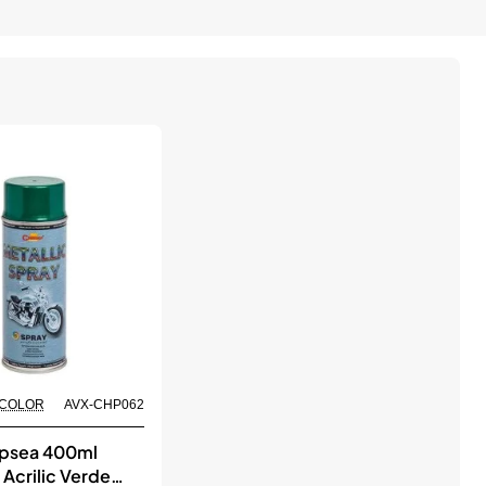
 COLOR
AVX-CHP062
opsea 400ml
 Acrilic Verde