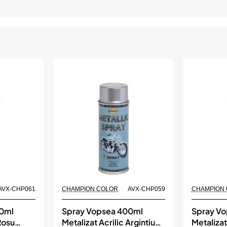
AVX-CHP061
CHAMPION COLOR
AVX-CHP059
CHAMPION
00ml
Spray Vopsea 400ml
Spray V
Rosu
Metalizat Acrilic Argintiu
Metalizat