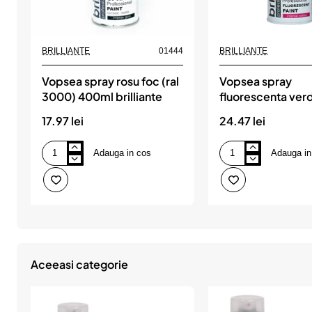
BRILLIANTE
01444
BRILLIANTE
Vopsea spray rosu foc (ral
Vopsea spray
3000) 400ml brilliante
fluorescenta ver
brilliante
17.97 lei
24.47 lei
Adauga in cos
Adauga in
Vopsea
Vopsea
spray
spray
rosu
fluorescenta
foc
verde
(ral
400
3000)
ml
400ml
brilliante
brilliante
Aceeasi categorie