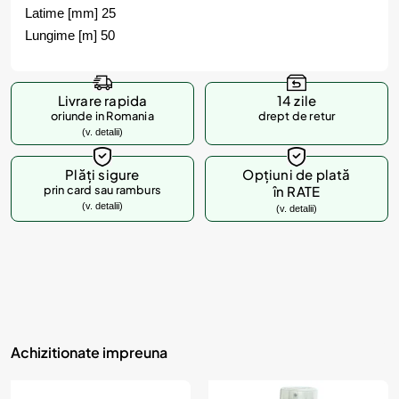
Latime [mm] 25
Lungime [m] 50
Livrare rapida
14 zile
oriunde in Romania
drept de retur
(v. detalii)
Plăți sigure
Opțiuni de plată
prin card sau ramburs
în RATE
(v. detalii)
(v. detalii)
Achizitionate impreuna