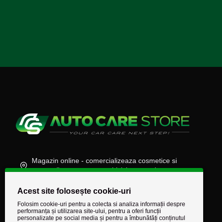
Magazin online - comercializeaza cosmetice si
accesorii auto, moto, atv, biciclete, camioane
(+40) 745 848 890
Acest site folosește cookie-uri
comenzi@autocarestore.ro
Folosim cookie-uri pentru a colecta si analiza informații despre
performanța și utilizarea site-ului, pentru a oferi funcții
personalizate pe social media și pentru a îmbunătăți conținutul