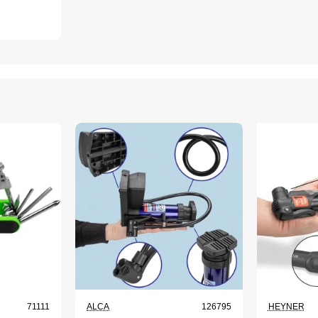
71111
ALCA
126795
HEYNER