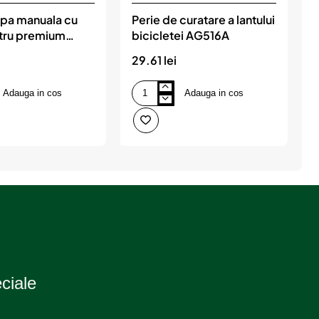
pa manuala cu
Perie de curatare a lantului
ru premium
bicicletei AG516A
iciclete, HEYNER
29.61 lei
4
Adauga in cos
Adauga in cos
Perie
de
m
curatare
p
a
b
lantului
bicicletei
AG516A
eciale