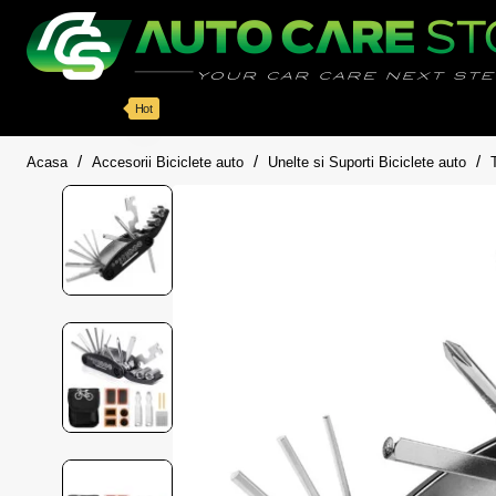
Categorii
Detailing auto
Accesorii
Pache
Hot
home
Acasa
Accesorii Biciclete auto
Unelte si Suporti Biciclete auto