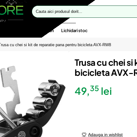
Cauta
aici
produsul
dorit...
te speciale
Oferte flash
Lichidari stoc
Trusa cu chei si kit de reparatie pana pentru bicicleta AVX-RW8
Trusa cu chei si
bicicleta AVX
35
49,
lei
Adauga in wishlist