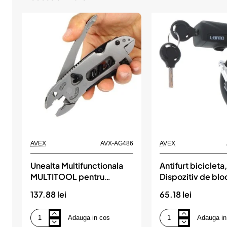
AVEX
AVX-AG486
AVEX
Unealta Multifunctionala
Antifurt bicicleta
MULTITOOL pentru
Dispozitiv de blo
Bicicleta sau Motocicleta
biciclete, spirala
137.88 lei
65.18 lei
cheie, lungime 1
culoare Neagra
Adauga in cos
Adauga in
Unealta
Antifurt