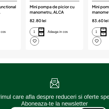
unctional
Mini pompa de picior cu
Mini pom
manometru, ALCA
manomet
pentru b
82.80 lei
83.60 lei
 cos
Adauga in cos
Mini
Mini
pompa
pompa
de
manuala
picior
cu
cu
manometru
manometru,
premium
ALCA
pentru
biciclete,
HEYNER
rimul care afla despre reduceri si oferte sp
Aboneaza-te la newsletter