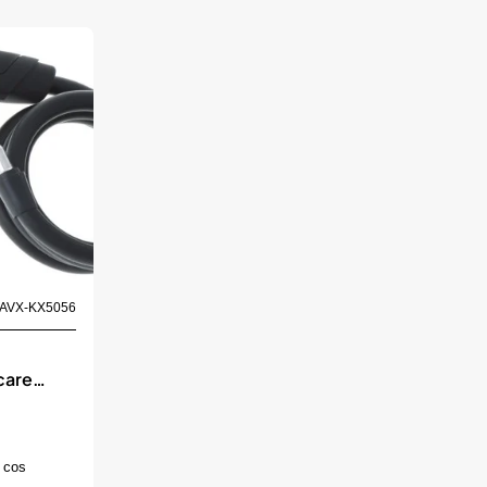
AVX-KX5056
,
care
t, cu
50cm,
 cos