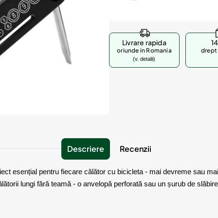
Livrare rapida
14
oriunde in Romania
drept 
(v. detalii)
Descriere
Recenzii
iect esențial pentru fiecare călător cu bicicleta - mai devreme sau mai 
ălătorii lungi fără teamă - o anvelopă perforată sau un șurub de slăbir