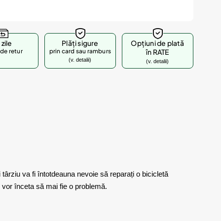
 zile
Plăți sigure
Opțiuni de plată
de retur
prin card sau ramburs
în RATE
(v. detalii)
(v. detalii)
târziu va fi întotdeauna nevoie să reparați o bicicletă
e vor înceta să mai fie o problemă.