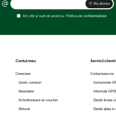
Ma abonez
Am citit și sunt de acord cu
Politica de confidențialitate
Contul meu
Servicii clienti
Conectare
Contacteaza-ne
Istoric comenzi
Instrumente 
Newsletter
Informatii GP
Achizitioneaza un voucher
Detalii livrare s
Retururi
Detalii plata in 