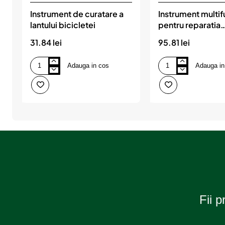
Instrument de curatare a
Instrument multif
lantului bicicletei
pentru reparatia
bicicletelor, JBM
31.84 lei
95.81 lei
Adauga in cos
Adauga in
Instrument
Instrument
de
multifunctional
curatare
pentru
a
reparatia
lantului
bicicletelor,
bicicletei
JBM
Fii p