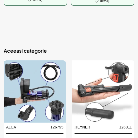
(v. detalii)
(v. detalii)
Aceeasi categorie
ALCA
126795
HEYNER
126811