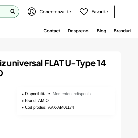
Conecteaza-te
Favorite
Contact
Despre noi
Blog
Branduri
iz universal FLAT U-Type 14
O
Disponibilitate:
Momentan indisponibil
Brand:
AMIO
Cod produs:
AVX-AM01174