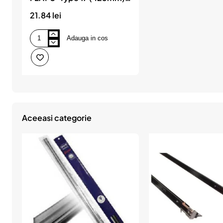
AMIO
21.84 lei
Adauga in cos
Stergator
parbriz
universal
FLAT
U-
Type
17
(425mm),
AMIO
Aceeasi categorie