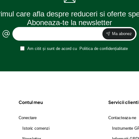
rimul care afla despre reduceri si oferte sp
Aboneaza-te la newsletter
Ma abonez
Am citit și sunt de acord cu
Politica de confidențialitate
Contul meu
Servicii clienti
Conectare
Contacteaza-ne
Istoric comenzi
Instrumente 
Newsletter
Informatii GP