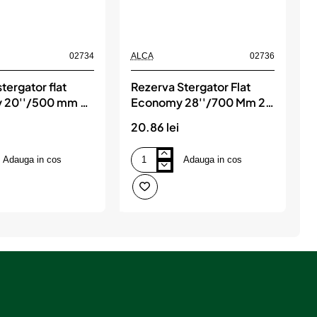
02734
ALCA
02736
A
tergator flat
Rezerva Stergator Flat
S
 20''/500 mm 2
Economy 28''/700 Mm 2
ALCA
Lamele, ALCA
20.86 lei
1
Adauga in cos
Adauga in cos
Rezerva
S
Stergator
1
Flat
Economy
s
28''/700
Mm
2
Lamele,
ALCA