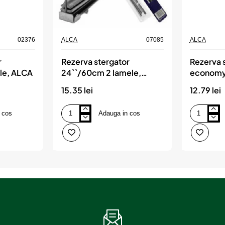
02376
ALCA
07085
ALCA
r
Rezerva stergator
Rezerva s
le, ALCA
24``/60cm 2 lamele,
economy
ALCA
lamele, 
15.35 lei
12.79 lei
 cos
Adauga in cos
Rezerva
Rezerva
stergator
stergator
24``/60cm
flat
2
economy
lamele,
20''/500
ALCA
mm
2
lamele,
ALCA