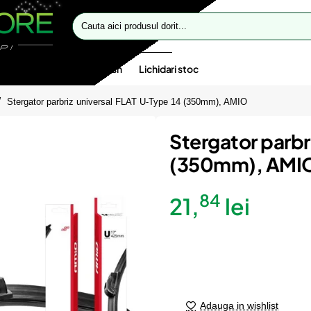
Cauta
aici
produsul
dorit...
te speciale
Oferte flash
Lichidari stoc
Stergator parbriz universal FLAT U-Type 14 (350mm), AMIO
Stergator parbr
(350mm), AMI
84
21,
lei
Adauga in wishlist