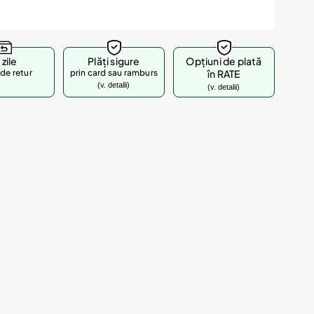
 zile
Plăți sigure
Opțiuni de plată
de retur
prin card sau ramburs
în RATE
(v. detalii)
(v. detalii)