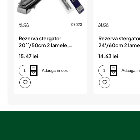
ALCA
07023
ALCA
Rezerva stergator
Rezerva stergato
20``/50cm 2 lamele,
24'/60cm 2 lame
ALCA
15.47 lei
14.63 lei
Adauga in cos
Adauga in
Rezerva
Rezerva
stergator
stergator
20``/50cm
24'/60cm
2
2
lamele,
lamele,
ALCA
ALCA