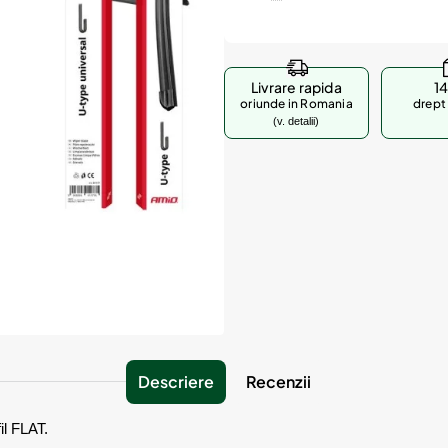
Livrare rapida
14
oriunde in Romania
drept 
(v. detalii)
Descriere
Recenzii
fil FLAT.