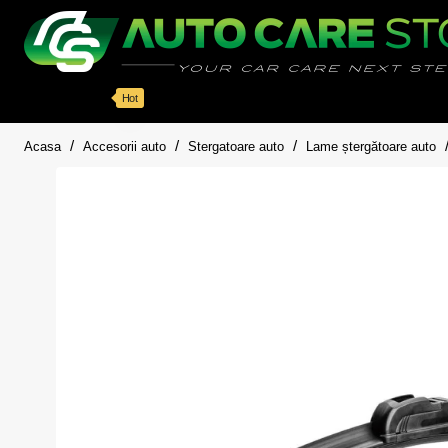
Categorii
Detailing auto
Accesorii
Pache
Hot
home
Acasa
Accesorii auto
Stergatoare auto
Lame ștergătoare auto