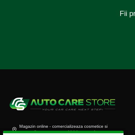
Fii p
Magazin online - comercializeaza cosmetice si
accesorii auto, moto, atv, biciclete, camioane