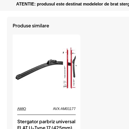
ATENTIE: produsul este destinat modelelor de brat sterg
Produse similare
AMIO
AVX-AM01177
Stergator parbriz universal
FLAT U-Type 17 (425mm),