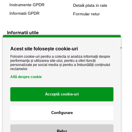
Instrumente GPDR
Detalii plata in rate
Informatii GPDR
Formular retur
Informatii utile
Despre noi
Politica de confidențialitate
Acest site folosește cookie-uri
Stiri si noutati
Politica de retur
Folosim cookie-uri pentru a colecta si analiza informații despre
performanța și utilizarea site-ului, pentru a oferi funcții
Politica de cookie
Termeni si conditii
personalizate pe social media și pentru a îmbunătăți conținutul
reclamelor.
Află despre cookie
Acceptă cookie-uri
Configurare
Copyright AutoCareStore.ro © 2026 Toate drepturile rezervate.
Refuz