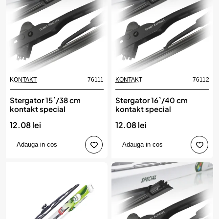
KONTAKT
76111
KONTAKT
76112
Stergator 15`/38 cm
Stergator 16`/40 cm
kontakt special
kontakt special
12.08 lei
12.08 lei
Adauga in cos
Adauga in cos