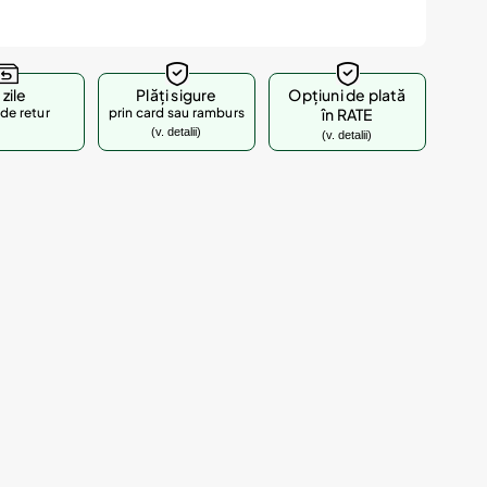
 zile
Plăți sigure
Opțiuni de plată
de retur
prin card sau ramburs
în RATE
(v. detalii)
(v. detalii)