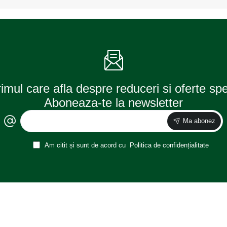
2
lamele,
ALCA
rimul care afla despre reduceri si oferte sp
Aboneaza-te la newsletter
Ma abonez
Am citit și sunt de acord cu
Politica de confidențialitate