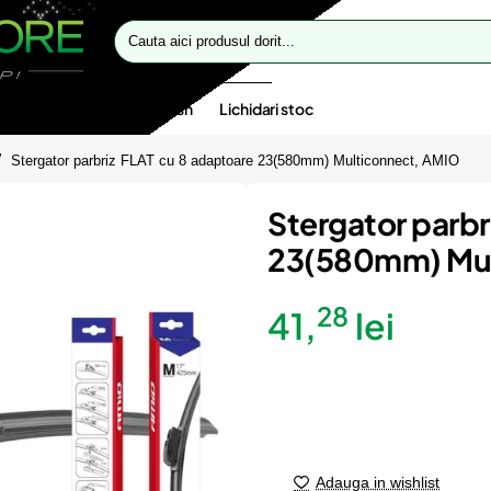
Cauta
aici
produsul
dorit...
te speciale
Oferte flash
Lichidari stoc
Stergator parbriz FLAT cu 8 adaptoare 23(580mm) Multiconnect, AMIO
Stergator parbr
23(580mm) Mul
28
41,
lei
Adauga in wishlist