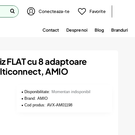
Conecteaza-te
Favorite
Contact
Despre noi
Blog
Branduri
iz FLAT cu 8 adaptoare
ticonnect, AMIO
Disponibilitate:
Momentan indisponibil
Brand:
AMIO
Cod produs:
AVX-AM01198