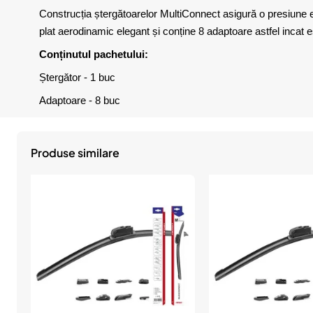
Construcția ștergătoarelor MultiConnect asigură o presiune ex
plat aerodinamic elegant și conține 8 adaptoare astfel incat 
Conținutul pachetului:
Ștergător - 1 buc
Adaptoare - 8 buc
Produse similare