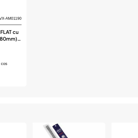
VX-AM01190
 FLAT cu
(380mm)
MIO
 cos