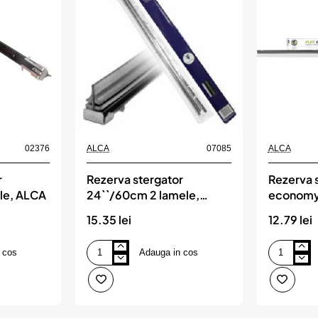
02376
ALCA
07085
ALCA
r
Rezerva stergator
Rezerva s
le, ALCA
24``/60cm 2 lamele,
economy
ALCA
lamele, 
15.35 lei
12.79 lei
 cos
Adauga in cos
Rezerva
Rezerva
stergator
stergator
24``/60cm
flat
2
economy
lamele,
20''/500
ALCA
mm