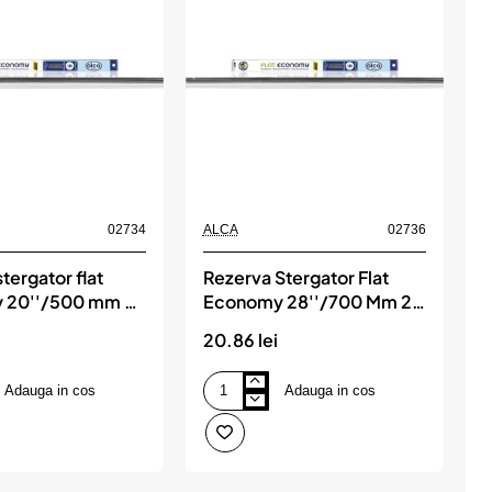
02734
ALCA
02736
A
tergator flat
Rezerva Stergator Flat
S
 20''/500 mm 2
Economy 28''/700 Mm 2
ALCA
Lamele, ALCA
20.86 lei
1
Adauga in cos
Adauga in cos
Rezerva
S
Stergator
1
Flat
Economy
s
28''/700
Mm