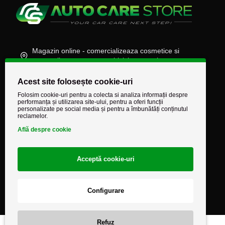
Magazin online - comercializeaza cosmetice si
accesorii auto, moto, atv, biciclete, camioane
(+40) 745 848 890
Acest site folosește cookie-uri
comenzi@autocarestore.ro
Folosim cookie-uri pentru a colecta si analiza informații despre
performanța și utilizarea site-ului, pentru a oferi funcții
personalizate pe social media și pentru a îmbunătăți conținutul
reclamelor.
Află despre cookie
Acceptă cookie-uri
Configurare
Refuz