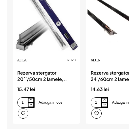
ALCA
07023
ALCA
Rezerva stergator
Rezerva stergato
20``/50cm 2 lamele,
24'/60cm 2 lame
ALCA
15.47 lei
14.63 lei
Adauga in cos
Adauga in
Rezerva
Rezerva
stergator
stergator
20``/50cm
24'/60cm
2
2
lamele,
lamele,
ALCA
ALCA