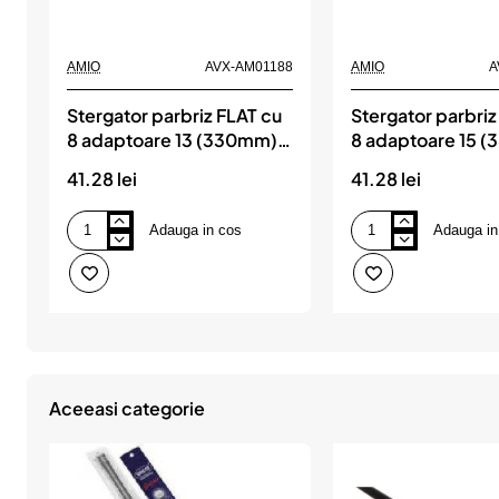
AMIO
AVX-AM01188
AMIO
A
Stergator parbriz FLAT cu
Stergator parbriz
8 adaptoare 13 (330mm)
8 adaptoare 15 
Multiconnect, AMIO
Multiconnect, A
41.28 lei
41.28 lei
Adauga in cos
Adauga in
Stergator
Stergator
parbriz
parbriz
FLAT
FLAT
cu
cu
8
8
adaptoare
adaptoare
13
15
(330mm)
(380mm)
Multiconnect,
Multiconnect,
AMIO
AMIO
Aceeasi categorie