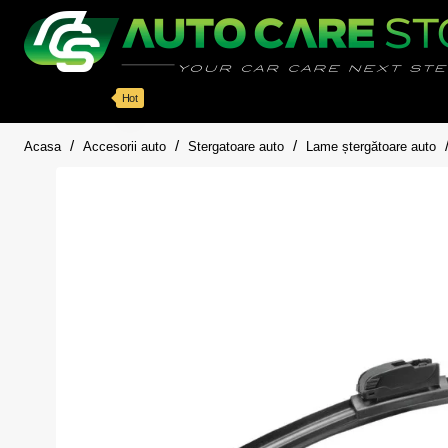
Categorii
Detailing auto
Accesorii
Pache
Hot
home
Acasa
Accesorii auto
Stergatoare auto
Lame ștergătoare auto