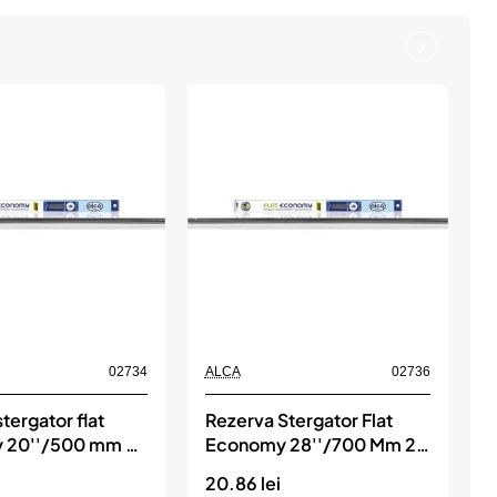
02734
ALCA
02736
A
tergator flat
Rezerva Stergator Flat
S
 20''/500 mm 2
Economy 28''/700 Mm 2
ALCA
Lamele, ALCA
20.86 lei
1