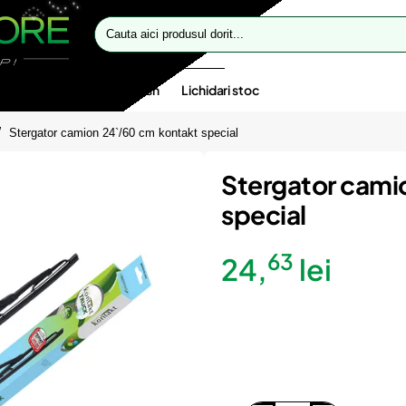
Cauta
aici
produsul
dorit...
te speciale
Oferte flash
Lichidari stoc
Stergator camion 24`/60 cm kontakt special
Stergator cami
special
63
24,
lei