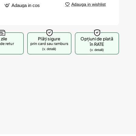
Adauga in wishlist
Adauga in cos
 zile
Plăți sigure
Opțiuni de plată
de retur
prin card sau ramburs
în RATE
(v. detalii)
(v. detalii)