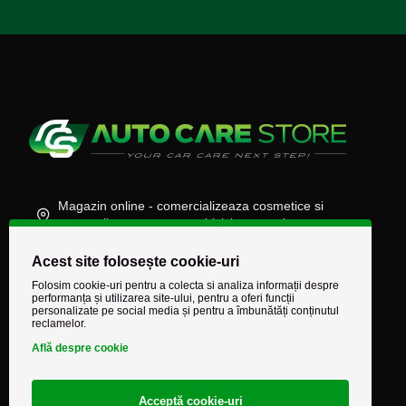
Magazin online - comercializeaza cosmetice si
accesorii auto, moto, atv, biciclete, camioane
(+40) 745 848 890
Acest site folosește cookie-uri
comenzi@autocarestore.ro
Folosim cookie-uri pentru a colecta si analiza informații despre
performanța și utilizarea site-ului, pentru a oferi funcții
personalizate pe social media și pentru a îmbunătăți conținutul
reclamelor.
Află despre cookie
Acceptă cookie-uri