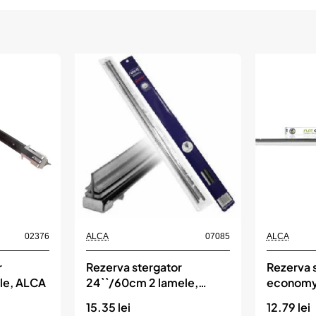
02376
ALCA
07085
ALCA
r
Rezerva stergator
Rezerva s
le, ALCA
24``/60cm 2 lamele,
economy
ALCA
lamele, 
15.35 lei
12.79 lei