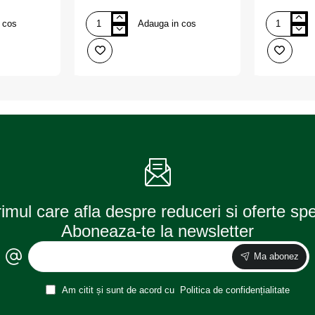
 cos
Adauga in cos
Rezerva
Rezerva
stergator
stergator
24``/60cm
flat
2
economy
lamele,
20''/500
ALCA
mm
2
lamele,
ALCA
rimul care afla despre reduceri si oferte sp
Aboneaza-te la newsletter
Ma abonez
Am citit și sunt de acord cu
Politica de confidențialitate