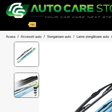
Categorii
Detailing auto
Accesorii
Pache
Hot
home
Acasa
Accesorii auto
Stergatoare auto
Lame ștergătoare auto