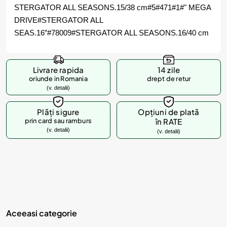
STERGATOR ALL SEASONS.15/38 cm#5#471#1#" MEGA
DRIVE#STERGATOR ALL
SEAS.16”#78009#STERGATOR ALL SEASONS.16/40 cm
Livrare rapida
14 zile
oriunde in Romania
drept de retur
(v. detalii)
Plăți sigure
Opțiuni de plată
prin card sau ramburs
în RATE
(v. detalii)
(v. detalii)
Aceeasi categorie