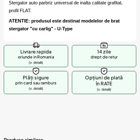
Stergator auto parbriz universal de inalta calitate grafitat,
profil FLAT.
ATENTIE: produsul este destinat modelelor de brat
stergator "cu carlig" - U-Type
Livrare rapida
14 zile
oriunde in Romania
drept de retur
(v. detalii)
Plăți sigure
Opțiuni de plată
prin card sau ramburs
în RATE
(v. detalii)
(v. detalii)
Produse similare