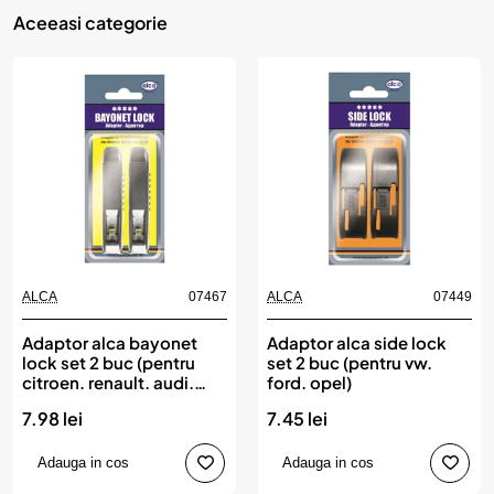
Aceeasi categorie
ALCA
07467
ALCA
07449
Adaptor alca bayonet
Adaptor alca side lock
lock set 2 buc (pentru
set 2 buc (pentru vw.
citroen. renault. audi.
ford. opel)
seat)
7.98 lei
7.45 lei
Adauga in cos
Adauga in cos