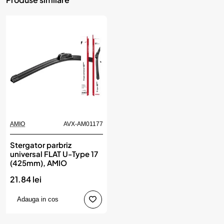
AMIO
AVX-AM01177
Stergator parbriz
universal FLAT U-Type 17
(425mm), AMIO
21.84 lei
Adauga in cos