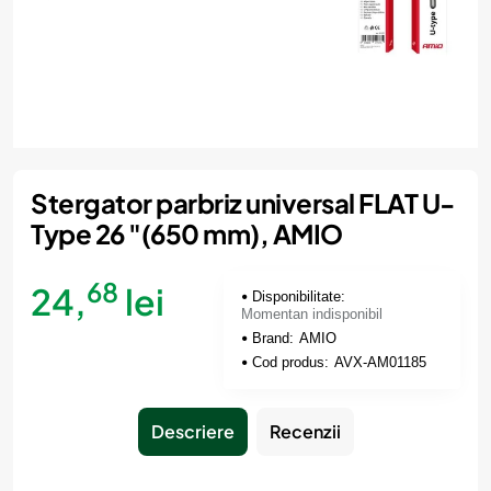
Momentan indisponibil
Stergator parbriz universal FLAT U-
Type 26 "(650 mm), AMIO
68
24,
lei
Disponibilitate:
Momentan indisponibil
Brand:
AMIO
Cod produs:
AVX-AM01185
Descriere
Recenzii