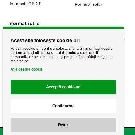
Informatii GPDR
Formular retur
Informatii utile
Despre noi
Politica de confidențialitate
Acest site folosește cookie-uri
Stiri si noutati
Politica de retur
Folosim cookie-uri pentru a colecta si analiza informații despre
performanța și utilizarea site-ului, pentru a oferi funcții
Politica de cookie
Termeni si conditii
personalizate pe social media și pentru a îmbunătăți conținutul
reclamelor.
Află despre cookie
Acceptă cookie-uri
Configurare
Copyright AutoCareStore.ro © 2026 Toate drepturile rezervate.
Refuz