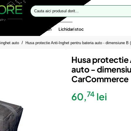
Cauta
aici
produsul
dorit...
te speciale
Oferte flash
Lichidari stoc
-inghet auto
Husa protectie Anti-Inghet pentru bateria auto - dimensiune 
Husa protectie 
auto - dimensiu
CarCommerce
74
60,
lei