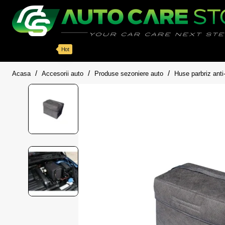
Categorii
Detailing auto
Accesorii
Pache
Hot
home
Acasa
Accesorii auto
Produse sezoniere auto
Huse parbriz anti