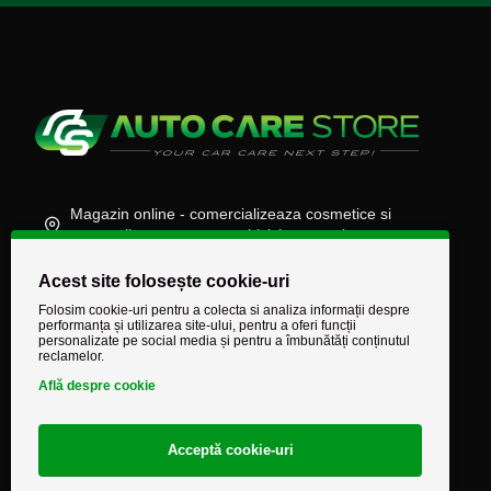
Magazin online - comercializeaza cosmetice si
accesorii auto, moto, atv, biciclete, camioane
(+40) 745 848 890
Acest site folosește cookie-uri
comenzi@autocarestore.ro
Folosim cookie-uri pentru a colecta si analiza informații despre
performanța și utilizarea site-ului, pentru a oferi funcții
personalizate pe social media și pentru a îmbunătăți conținutul
reclamelor.
Află despre cookie
Acceptă cookie-uri