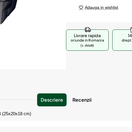
Adauga in wishlist
Livrare rapida
14
oriunde in Romania
drept 
(v. detalii)
Descriere
Recenzii
 B (25x20x18 cm)