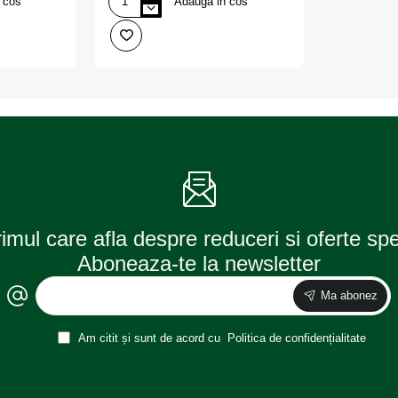
 cos
Adauga in cos
Husa
Anti-
inghet
pentru
parbriz,
dimensiune
90x175
cm,
culoare
neagra,
AMIO
rimul care afla despre reduceri si oferte sp
Aboneaza-te la newsletter
Ma abonez
Am citit și sunt de acord cu
Politica de confidențialitate