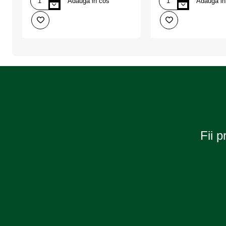
Adauga in cos
Adauga in
Covoras
Husa
Protectie
Anti-
Parbriz
inghet
Pentru
pentru
Montare
parbriz,
Stergatoare,
dimensiune
ALCA
70x156
cm,
culoare
neagra,
AMIO
Fii p