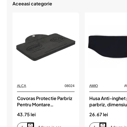
Aceeasi categorie
ALCA
08024
AMIO
A
Covoras Protectie Parbriz
Husa Anti-inghet
Pentru Montare
parbriz, dimensi
Stergatoare, ALCA
70x156 cm, culo
43.75 lei
26.67 lei
neagra, AMIO