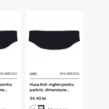
VX-AM01515
AMIO
AVX-AM01516
 pentru
Husa Anti-inghet pentru
une
parbriz, dimensiune
are
90x175 cm, culoare
34.40 lei
neagra, AMIO