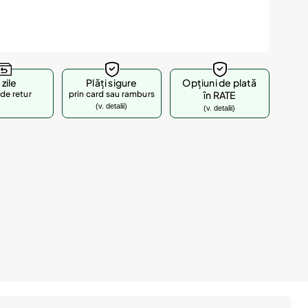
 zile
Plăți sigure
Opțiuni de plată
de retur
prin card sau ramburs
în RATE
(v. detalii)
(v. detalii)