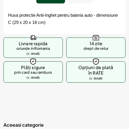
Husa protectie Anti-Inghet pentru bateria auto - dimensiune
C (29 x 20 x 18 cm)
Livrare rapida
14 zile
oriunde in Romania
drept de retur
(v. detalii)
Plăți sigure
Opțiuni de plată
prin card sau ramburs
în RATE
(v. detalii)
(v. detalii)
Aceeasi categorie