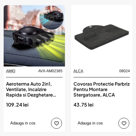
AMIO
AVX-AM02385
ALCA
08024
Aeroterma Auto 2in1,
Covoras Protectie Parbriz
Ventilate, Incalzire
Pentru Montare
Rapida si Dezghetare
Stergatoare, ALCA
Geamuri, 12V, Putere
109.24 lei
43.75 lei
150W, cu mufa de
bricheta, AMIO
Adauga in cos
Adauga in cos