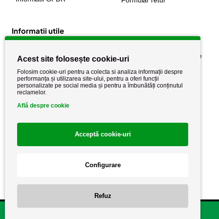
Formular retur
Informatii utile
Despre noi
Politica de confidențialitate
Acest site folosește cookie-uri
Stiri si noutati
Politica de retur
Folosim cookie-uri pentru a colecta si analiza informații despre
performanța și utilizarea site-ului, pentru a oferi funcții
Politica de cookie
Termeni si conditii
personalizate pe social media și pentru a îmbunătăți conținutul
reclamelor.
Află despre cookie
Acceptă cookie-uri
Configurare
Copyright AutoCareStore.ro © 2026 Toate drepturile rezervate.
Refuz