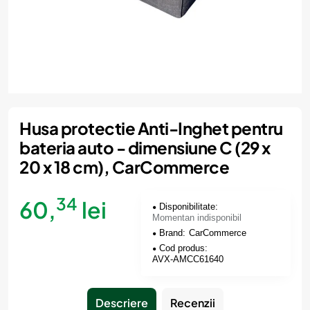
Momentan indisponibil
Husa protectie Anti-Inghet pentru
bateria auto - dimensiune C (29 x
20 x 18 cm), CarCommerce
34
60,
lei
Disponibilitate:
Momentan indisponibil
Brand:
CarCommerce
Cod produs:
AVX-AMCC61640
Descriere
Recenzii