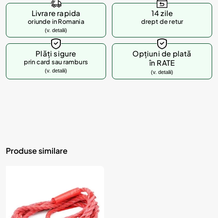
Livrare rapida
14 zile
oriunde in Romania
drept de retur
(v. detalii)
Plăți sigure
Opțiuni de plată
prin card sau ramburs
în RATE
(v. detalii)
(v. detalii)
Produse similare