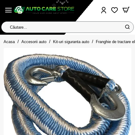
Căutare...
home
Acasa
Accesorii auto
Kit-uri siguranta auto
Franghie de tractare 