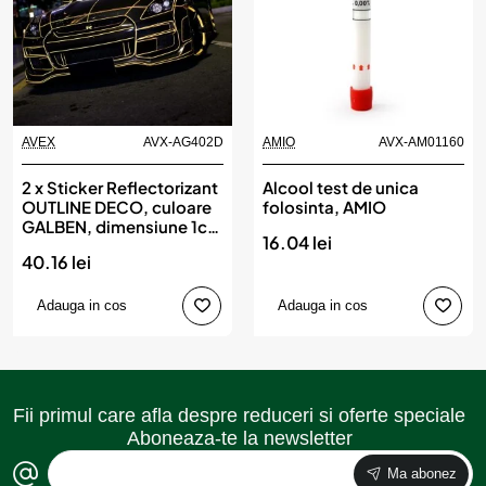
AVEX
AVX-AG402D
AMIO
AVX-AM01160
2 x Sticker Reflectorizant
Alcool test de unica
OUTLINE DECO, culoare
folosinta, AMIO
GALBEN, dimensiune 1cm
16.04 lei
x 8m
40.16 lei
Adauga in cos
Adauga in cos
Fii primul care afla despre reduceri si oferte speciale
Aboneaza-te la newsletter
Ma abonez