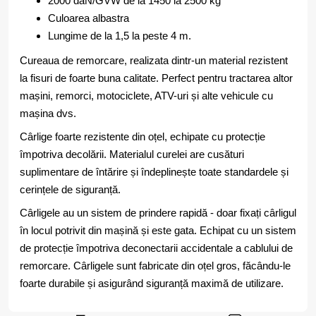
2000 daN/GVW de la 1450 la 2500 kg
Culoarea albastra
Lungime de la 1,5 la peste 4 m.
Cureaua de remorcare, realizata dintr-un material rezistent
la fisuri de foarte buna calitate. Perfect pentru tractarea altor
mașini, remorci, motociclete, ATV-uri și alte vehicule cu
mașina dvs.
Cârlige foarte rezistente din oțel, echipate cu protecție
împotriva decolării. Materialul curelei are cusături
suplimentare de întărire și îndeplinește toate standardele și
cerințele de siguranță.
Cârligele au un sistem de prindere rapidă - doar fixați cârligul
în locul potrivit din mașină și este gata. Echipat cu un sistem
de protecție împotriva deconectarii accidentale a cablului de
remorcare. Cârligele sunt fabricate din oțel gros, făcându-le
foarte durabile și asigurând siguranță maximă de utilizare.