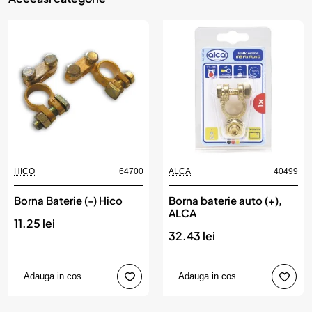
HICO
64700
ALCA
40499
Borna Baterie (-) Hico
Borna baterie auto (+),
ALCA
11.25 lei
32.43 lei
Adauga in cos
Adauga in cos