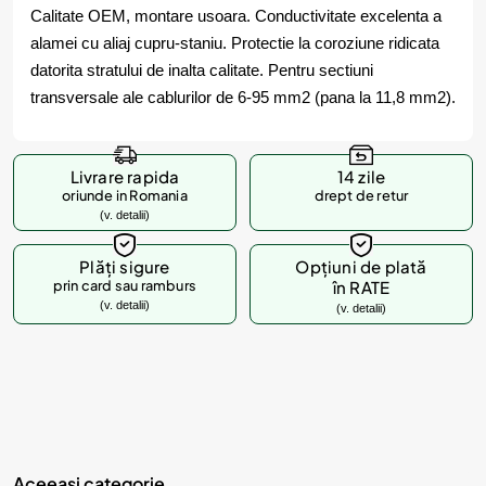
Calitate OEM, montare usoara. Conductivitate excelenta a
alamei cu aliaj cupru-staniu. Protectie la coroziune ridicata
datorita stratului de inalta calitate. Pentru sectiuni
transversale ale cablurilor de 6-95 mm2 (pana la 11,8 mm2).
Livrare rapida
14 zile
oriunde in Romania
drept de retur
(v. detalii)
Plăți sigure
Opțiuni de plată
prin card sau ramburs
în RATE
(v. detalii)
(v. detalii)
Aceeasi categorie