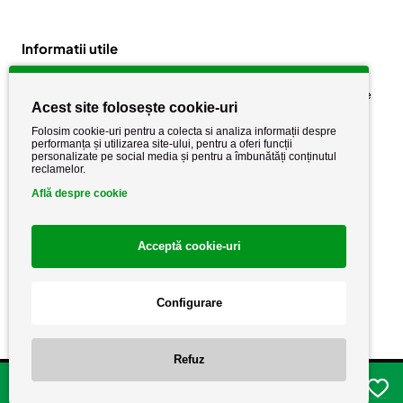
Informatii utile
Despre noi
Politica de confidențialitate
Acest site folosește cookie-uri
Stiri si noutati
Politica de retur
Folosim cookie-uri pentru a colecta si analiza informații despre
Politica de cookie
performanța și utilizarea site-ului, pentru a oferi funcții
Termeni si conditii
personalizate pe social media și pentru a îmbunătăți conținutul
reclamelor.
Află despre cookie
Acceptă cookie-uri
Configurare
Copyright AutoCareStore.ro © 2026 Toate drepturile rezervate.
Refuz
Adauga in cos