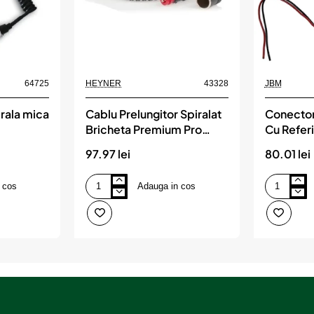
64725
HEYNER
43328
JBM
irala mica
Cablu Prelungitor Spiralat
Conector
Bricheta Premium Pro
Cu Refer
12/24 V 10 A, HEYNER
51965. 5
97.97 lei
80.01 lei
Jbm
 cos
Adauga in cos
Cablu
Conector
Prelungitor
Pentru
Spiralat
Girofar
Bricheta
Cu
Premium
Referinta
Pro
51964.
12/24
51965.
V
52300
10
Si
A,
52456
HEYNER
Jbm