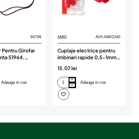
94799
AMIO
AVX-AM02340
A
 Pentru Girofar
Cuplaje electrice pentru
C
inta 51964.
imbinari rapide 0,5-1mm2
i
2300 Si 52456
10A 5 buc blister, AMIO
2
15.07 lei
7
Adauga in cos
Adauga in cos
Cuplaje
C
electrice
e
pentru
p
imbinari
i
rapide
r
0,5-
0
1mm2
2
10A
1
5
5
buc
b
blister,
b
AMIO