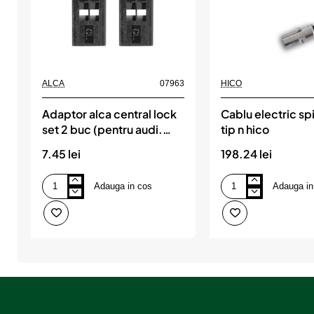
ALCA
07963
HICO
Adaptor alca central lock
Cablu electric sp
set 2 buc (pentru audi.
tip n hico
mercedes. seat)
7.45 lei
198.24 lei
Adauga in cos
Adauga in
Adaptor
Cablu
alca
electric
central
spirala
lock
mica
set
tip
2
n
buc
hico
(pentru
audi.
mercedes.
seat)