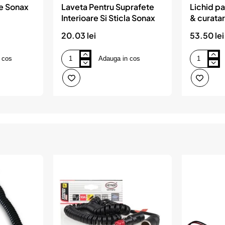
re Sonax
Laveta Pentru Suprafete
Lichid pa
Interioare Si Sticla Sonax
& curatar
turtle wa
20.03 lei
53.50 lei
 cos
Adauga in cos
Laveta
Lichid
Pentru
parbriz
Suprafete
anti-
Interioare
inghet
Si
&
Sticla
curatare
Sonax
-20
grade
c
4l
turtle
wax