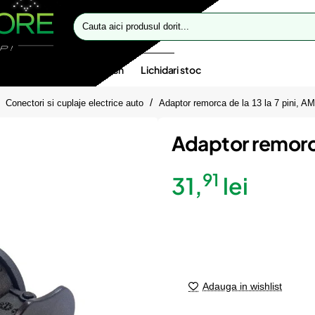
Cauta
aici
produsul
dorit...
te speciale
Oferte flash
Lichidari stoc
Conectori si cuplaje electrice auto
Adaptor remorca de la 13 la 7 pini, A
Adaptor remorca
91
31,
lei
Adauga in wishlist