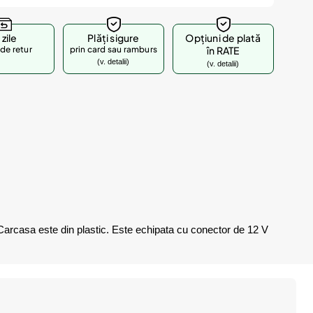
 zile
Plăți sigure
Opțiuni de plată
de retur
prin card sau ramburs
în RATE
(v. detalii)
(v. detalii)
. Carcasa este din plastic. Este echipata cu conector de 12 V