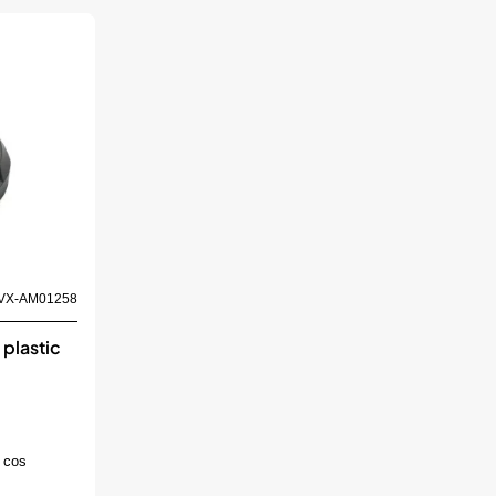
VX-AM01258
 plastic
 cos