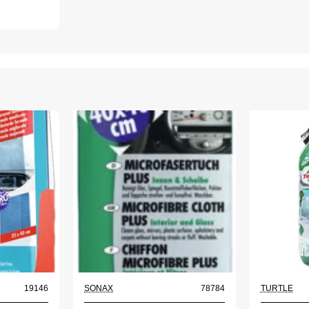
19146
SONAX
78784
TURTLE