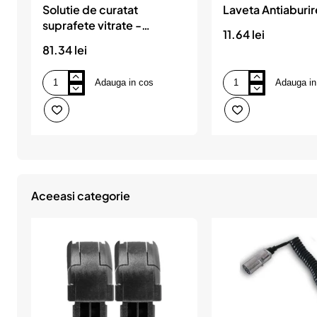
Solutie de curatat
Laveta Antiaburi
suprafete vitrate -
11.64 lei
CRYSTAL 500ML, Auto
81.34 lei
Finesse
Adauga in cos
Adauga in
Solutie
Laveta
de
Antiaburire
curatat
Sonax
suprafete
vitrate
-
CRYSTAL
500ML,
Auto
Finesse
Aceeasi categorie