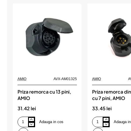
AMIO
AVX-AM01325
AMIO
A
Priza remorca cu 13 pini,
Priza remorca din
AMIO
cu 7 pini, AMIO
31.42 lei
33.45 lei
Adauga in cos
Adauga in
Priza
Priza
remorca
remorca