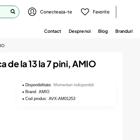
Conecteaza-te
Favorite
Contact
Despre noi
Blog
Branduri
MIO
 de la 13 la 7 pini, AMIO
Disponibilitate:
Momentan indisponibil
Brand:
AMIO
Cod produs:
AVX-AM01253