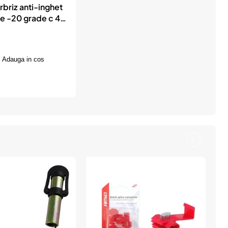
rbriz anti-inghet
e -20 grade c 4l
x
Adauga in cos