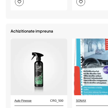
cu
din
13
plastic
pini,
cu
AMIO
7
pini,
AMIO
Achizitionate impreuna
Auto Finesse
CRG_500
SONAX