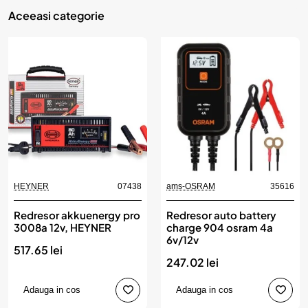
Aceeasi categorie
HEYNER
07438
ams-OSRAM
35616
Redresor akkuenergy pro
Redresor auto battery
3008a 12v, HEYNER
charge 904 osram 4a
6v/12v
517.65 lei
247.02 lei
Adauga in cos
Adauga in cos