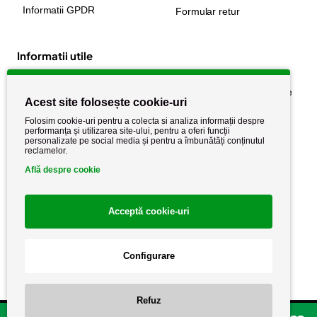
Informatii GPDR
Formular retur
Informatii utile
Despre noi
Politica de confidențialitate
Acest site folosește cookie-uri
Stiri si noutati
Politica de retur
Folosim cookie-uri pentru a colecta si analiza informații despre
Politica de cookie
performanța și utilizarea site-ului, pentru a oferi funcții
Termeni si conditii
personalizate pe social media și pentru a îmbunătăți conținutul
reclamelor.
Află despre cookie
Acceptă cookie-uri
Configurare
Copyright AutoCareStore.ro © 2026 Toate drepturile rezervate.
Refuz