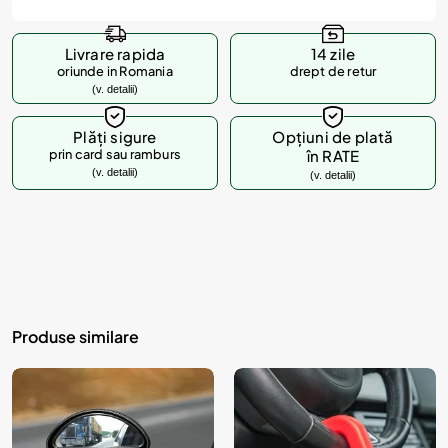
Livrare rapida
14 zile
oriunde in Romania
drept de retur
(v. detalii)
Plăți sigure
Opțiuni de plată
prin card sau ramburs
în RATE
(v. detalii)
(v. detalii)
Produse similare