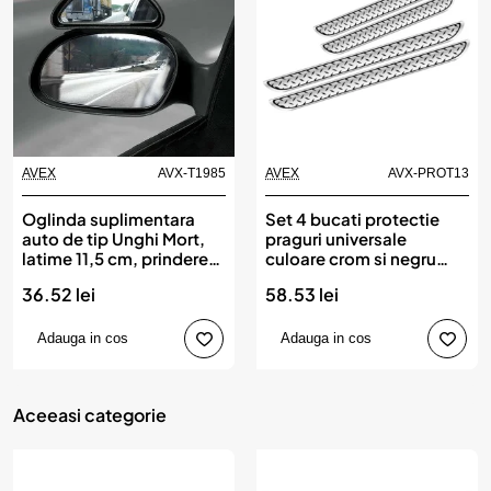
AVEX
AVX-T1985
AVEX
AVX-PROT13
Produs de top
Oglinda suplimentara
Set 4 bucati protectie
auto de tip Unghi Mort,
praguri universale
latime 11,5 cm, prindere
culoare crom si negru
pe oglinda exterioara
diamond
36.52 lei
58.53 lei
Adauga in cos
Adauga in cos
Aceeasi categorie