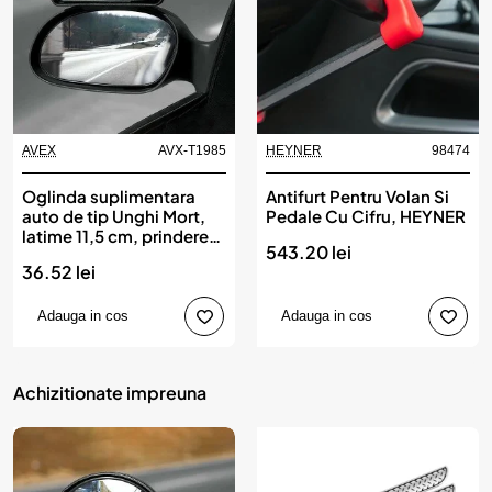
AVEX
AVX-T1985
HEYNER
98474
Produs de top
Oglinda suplimentara
Antifurt Pentru Volan Si
auto de tip Unghi Mort,
Pedale Cu Cifru, HEYNER
latime 11,5 cm, prindere
543.20 lei
pe oglinda exterioara
36.52 lei
Adauga in cos
Adauga in cos
Achizitionate impreuna