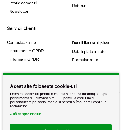
Istoric comenzi
Retururi
Newsletter
Servicii clienti
Contacteaza-ne
Detalii livrare si plata
Instrumente GPDR
Detalii plata in rate
Informatii GPDR
Formular retur
Informatii utile
Acest site folosește cookie-uri
Despre noi
Politica de confidențialitate
Folosim cookie-uri pentru a colecta si analiza informații despre
performanța și utilizarea site-ului, pentru a oferi funcții
Stiri si noutati
Politica de retur
personalizate pe social media și pentru a îmbunătăți conținutul
reclamelor.
Politica de cookie
Termeni si conditii
Află despre cookie