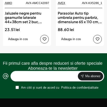
AMIO
AVX-AMCC42097
AVEX
AVX-KX5286_1
Jaluzele negre pentru
Parasolar Auto tip
geamurile laterale
umbrela pentru parbriz,
44x38cm set 2 buc,
dimensiune 65 x 110 cm,
AMIO
culoare neagra
23.51 lei
88.60 lei
Adauga in cos
Adauga in cos
Fii primul care afla despre reduceri si oferte speciale
Aboneaza-te la newsletter
Ma abonez
Am citit și sunt de acord cu
Politica de confidențialitate