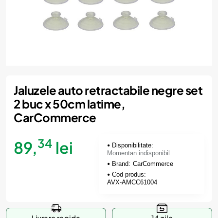
Momentan indisponibil
Jaluzele auto retractabile negre set
2 buc x 50cm latime,
CarCommerce
34
89,
lei
Disponibilitate:
Momentan indisponibil
Brand:
CarCommerce
Cod produs:
AVX-AMCC61004
Livrare rapida
14 zile