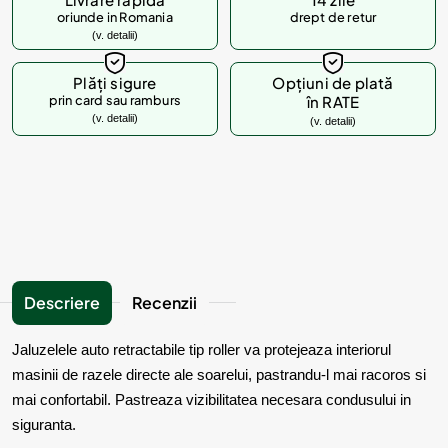
oriunde in Romania
drept de retur
(v. detalii)
Plăți sigure
Opțiuni de plată
prin card sau ramburs
în RATE
(v. detalii)
(v. detalii)
Descriere
Recenzii
Jaluzelele auto retractabile tip roller va protejeaza interiorul
masinii de razele directe ale soarelui, pastrandu-l mai racoros si
mai confortabil. Pastreaza vizibilitatea necesara condusului in
siguranta.