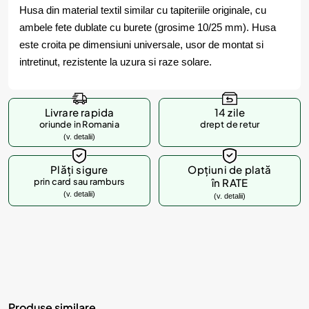
Husa din material textil similar cu tapiteriile originale, cu
ambele fete dublate cu burete (grosime 10/25 mm). Husa
este croita pe dimensiuni universale, usor de montat si
intretinut, rezistente la uzura si raze solare.
Livrare rapida
14 zile
oriunde in Romania
drept de retur
(v. detalii)
Plăți sigure
Opțiuni de plată
prin card sau ramburs
în RATE
(v. detalii)
(v. detalii)
Produse similare