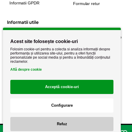
Informatii GPDR
Formular retur
Informatii utile
Despre noi
Politica de confidențialitate
Acest site folosește cookie-uri
Stiri si noutati
Politica de retur
Folosim cookie-uri pentru a colecta si analiza informații despre
Politica de cookie
performanța și utilizarea site-ului, pentru a oferi funcții
Termeni si conditii
personalizate pe social media și pentru a îmbunătăți conținutul
reclamelor.
Află despre cookie
Acceptă cookie-uri
Configurare
Copyright AutoCareStore.ro © 2026 Toate drepturile rezervate.
Refuz