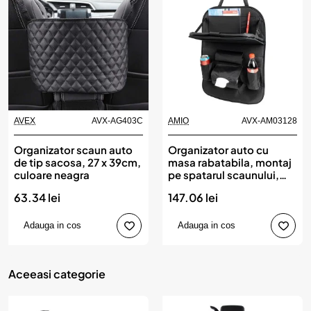
AVEX
AVX-AG403C
AMIO
AVX-AM03128
Organizator scaun auto
Organizator auto cu
de tip sacosa, 27 x 39cm,
masa rabatabila, montaj
culoare neagra
pe spatarul scaunului,
AMIO
63.34 lei
147.06 lei
Adauga in cos
Adauga in cos
Aceeasi categorie