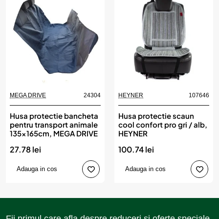
MEGA DRIVE
24304
HEYNER
107646
Husa protectie bancheta
Husa protectie scaun
pentru transport animale
cool confort pro gri / alb,
135x165cm, MEGA DRIVE
HEYNER
27.78 lei
100.74 lei
Adauga in cos
Adauga in cos
Fii primul care afla despre reduceri si oferte speciale