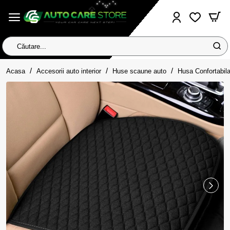
Căutare...
home
Acasa
Accesorii auto interior
Huse scaune auto
Husa Confortabila 