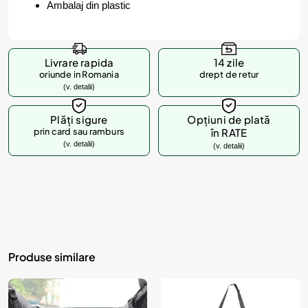
Ambalaj din plastic
Livrare rapida
14 zile
oriunde in Romania
drept de retur
(v. detalii)
Plăți sigure
Opțiuni de plată
prin card sau ramburs
în RATE
(v. detalii)
(v. detalii)
Produse similare