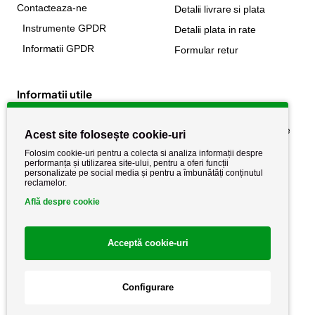
Contacteaza-ne
Detalii livrare si plata
Instrumente GPDR
Detalii plata in rate
Informatii GPDR
Formular retur
Informatii utile
Despre noi
Politica de confidențialitate
Acest site folosește cookie-uri
Stiri si noutati
Politica de retur
Folosim cookie-uri pentru a colecta si analiza informații despre
performanța și utilizarea site-ului, pentru a oferi funcții
Politica de cookie
Termeni si conditii
personalizate pe social media și pentru a îmbunătăți conținutul
reclamelor.
Află despre cookie
Acceptă cookie-uri
Configurare
Copyright AutoCareStore.ro © 2026 Toate drepturile rezervate.