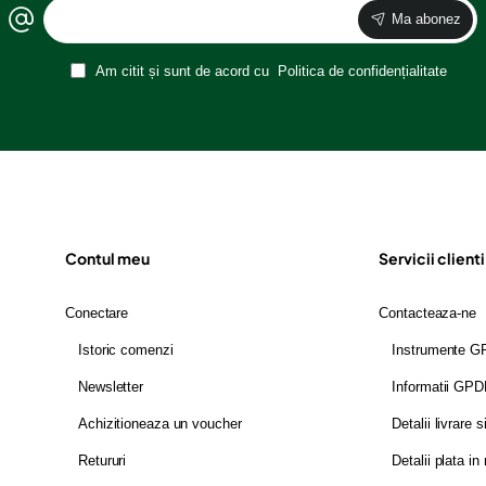
Ma abonez
Am citit și sunt de acord cu
Politica de confidențialitate
Contul meu
Servicii clienti
Conectare
Contacteaza-ne
Istoric comenzi
Instrumente 
Newsletter
Informatii GP
Achizitioneaza un voucher
Detalii livrare s
Retururi
Detalii plata in 