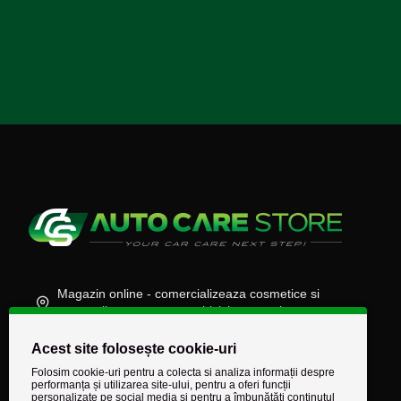
Magazin online - comercializeaza cosmetice si
accesorii auto, moto, atv, biciclete, camioane
(+40) 745 848 890
Acest site folosește cookie-uri
comenzi@autocarestore.ro
Folosim cookie-uri pentru a colecta si analiza informații despre
performanța și utilizarea site-ului, pentru a oferi funcții
personalizate pe social media și pentru a îmbunătăți conținutul