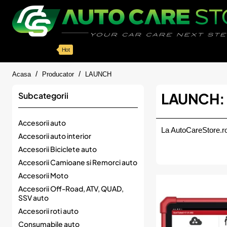
Categorii
Detailing auto
Accesorii
Pache
Hot
home
Acasa
Producator
LAUNCH
LAUNCH: P
Subcategorii
Accesorii auto
La AutoCareStore.ro
Accesorii auto interior
Accesorii Biciclete auto
Accesorii Camioane si Remorci auto
Accesorii Moto
Accesorii Off-Road, ATV, QUAD,
SSV auto
Accesorii roti auto
Consumabile auto