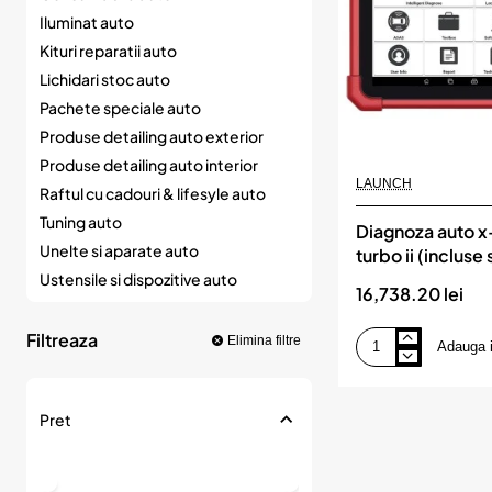
Iluminat auto
Kituri reparatii auto
Lichidari stoc auto
Pachete speciale auto
Produse detailing auto exterior
Produse detailing auto interior
LAUNCH
Raftul cu cadouri & lifesyle auto
Tuning auto
Diagnoza auto x
Unelte si aparate auto
turbo ii (incluse
luni+ haynes car
Ustensile si dispozitive auto
16,738.20 lei
electronics 12 lu
Filtreaza
Elimina filtre
Adauga 
Diagnoza
auto
x-
431
Pret
euro
turbo
ii
(incluse