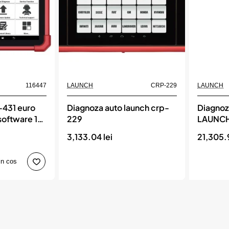
Momentan indisponibil
Momentan indisponi
116447
LAUNCH
CRP-229
LAUNCH
-431 euro
Diagnoza auto launch crp-
Diagnoz
 software 12
229
LAUNC
set
3,133.04 lei
21,305.9
ni) launch
in cos