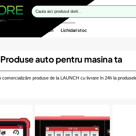
Cauta
aici
produsul
dorit...
te speciale
Oferte flash
Lichidari stoc
roduse auto pentru masina ta
 comercializăm produse de la LAUNCH cu livrare în 24h la produsele