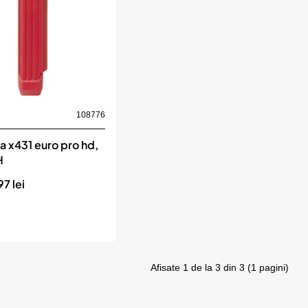
bil
108776
a x431 euro pro hd,
H
7 lei
Afisate 1 de la 3 din 3 (1 pagini)