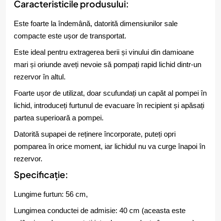
Caracteristicile produsului:
Este foarte la îndemână, datorită dimensiunilor sale
compacte este ușor de transportat.
Este ideal pentru extragerea berii și vinului din damioane
mari și oriunde aveți nevoie să pompați rapid lichid dintr-un
rezervor în altul.
Foarte ușor de utilizat, doar scufundați un capăt al pompei în
lichid, introduceți furtunul de evacuare în recipient și apăsați
partea superioară a pompei.
Datorită supapei de reținere încorporate, puteți opri
pomparea în orice moment, iar lichidul nu va curge înapoi în
rezervor.
Specificație:
Lungime furtun: 56 cm,
Lungimea conductei de admisie: 40 cm (aceasta este