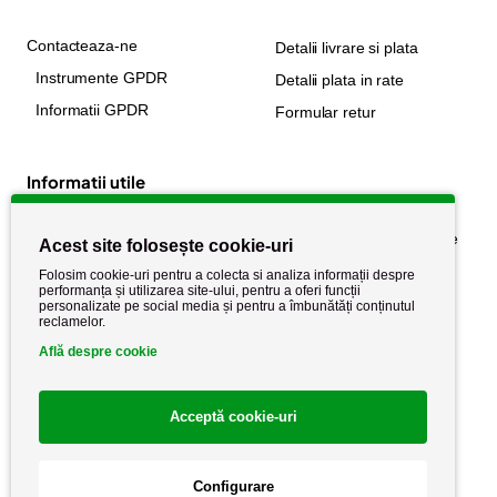
Contacteaza-ne
Detalii livrare si plata
Instrumente GPDR
Detalii plata in rate
Informatii GPDR
Formular retur
Informatii utile
Despre noi
Politica de confidențialitate
Acest site folosește cookie-uri
Stiri si noutati
Politica de retur
Folosim cookie-uri pentru a colecta si analiza informații despre
performanța și utilizarea site-ului, pentru a oferi funcții
Politica de cookie
Termeni si conditii
personalizate pe social media și pentru a îmbunătăți conținutul
reclamelor.
Află despre cookie
Acceptă cookie-uri
Configurare