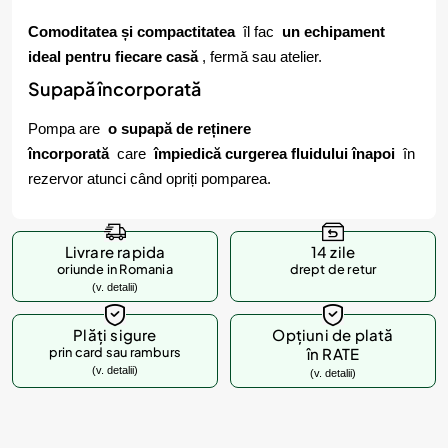
Comoditatea și compactitatea
îl fac
un echipament
ideal pentru fiecare casă
, fermă sau atelier.
Supapă încorporată
Pompa are
o supapă de reținere
încorporată
care
împiedică curgerea fluidului înapoi
în
rezervor atunci când opriți pomparea.
Livrare rapida
14 zile
oriunde in Romania
drept de retur
(v. detalii)
Plăți sigure
Opțiuni de plată
prin card sau ramburs
în RATE
(v. detalii)
(v. detalii)