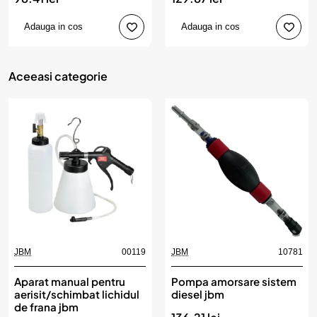
Adauga in cos
Adauga in cos
Aceeasi categorie
JBM
00119
JBM
10781
Aparat manual pentru
Pompa amorsare sistem
aerisit/schimbat lichidul
diesel jbm
de frana jbm