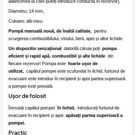
adâncimea la care puteți introduce conducta în rezervor),
Diametru: 14 mm,
Culoare: alb-rosu.
Pompă manuală nouă, de înaltă calitate,
pentru
scurgerea combustibilului, vinului, berii, apei și altor lichide.
Un dispozitiv senzațional
datorită căruia poți
pompa
eficient și rapid apă, combustibil și alte lichide
din
fiecare rezervor! Pompa este
foarte ușor de
utilizat,
capătul pompei este scufundat în lichid, furtunul de
evacuare este introdus în recipient și apoi partea superioară
a pompei este presată.
Ușor de folosit
Înmuiați capătul pompei
în lichid,
introduceți furtunul de
evacuare în recipient și apoi
apăsați partea superioară a
pompei.
Practic