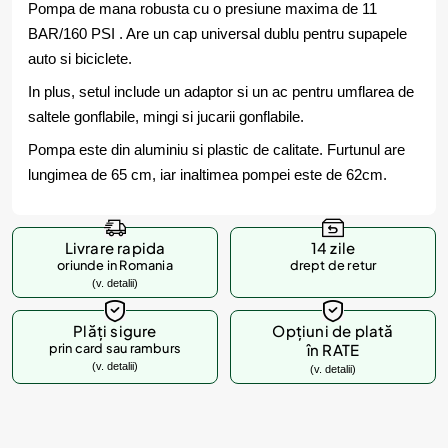
Pompa de mana robusta cu o presiune maxima de 11
BAR/160 PSI . Are un cap universal dublu pentru supapele
auto si biciclete.
In plus, setul include un adaptor si un ac pentru umflarea de
saltele gonflabile, mingi si jucarii gonflabile.
Pompa este din aluminiu si plastic de calitate. Furtunul are
lungimea de 65 cm, iar inaltimea pompei este de 62cm.
Livrare rapida
14 zile
oriunde in Romania
drept de retur
(v. detalii)
Plăți sigure
Opțiuni de plată
prin card sau ramburs
în RATE
(v. detalii)
(v. detalii)