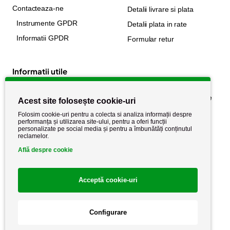
Contacteaza-ne
Detalii livrare si plata
Instrumente GPDR
Detalii plata in rate
Informatii GPDR
Formular retur
Informatii utile
Despre noi
Politica de confidențialitate
Acest site folosește cookie-uri
Stiri si noutati
Politica de retur
Folosim cookie-uri pentru a colecta si analiza informații despre
performanța și utilizarea site-ului, pentru a oferi funcții
Politica de cookie
Termeni si conditii
personalizate pe social media și pentru a îmbunătăți conținutul
reclamelor.
Află despre cookie
Acceptă cookie-uri
Configurare
Copyright AutoCareStore.ro © 2026 Toate drepturile rezervate.