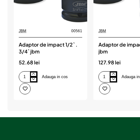
JBM
00561
JBM
Adaptor de impact 1/2` .
Adaptor de impac
3/4` jbm
jbm
52.68 lei
127.98 lei
Adauga in cos
Adauga in
Adaptor
Adaptor
de
de
impact
impact
1/2`
1`
.
3/4`
3/4`
jbm
jbm