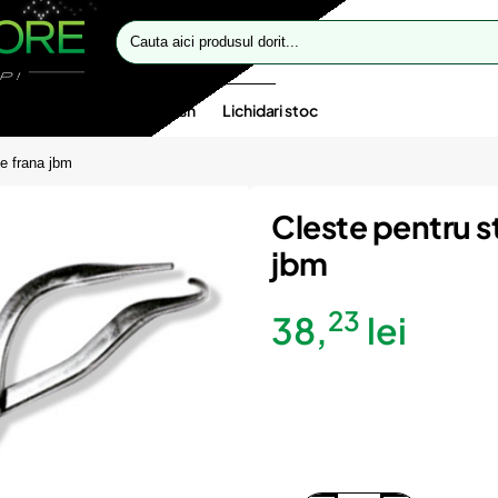
Cauta
aici
produsul
dorit...
te speciale
Oferte flash
Lichidari stoc
de frana jbm
Cleste pentru st
jbm
23
38,
lei