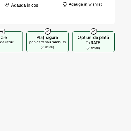
Adauga in wishlist
Adauga in cos
 zile
Plăți sigure
Opțiuni de plată
de retur
prin card sau ramburs
în RATE
(v. detalii)
(v. detalii)