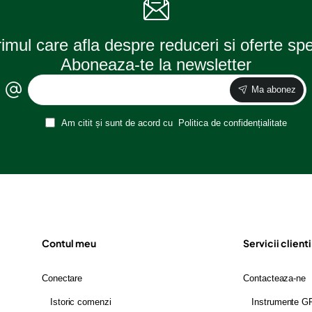
rimul care afla despre reduceri si oferte sp
Aboneaza-te la newsletter
Ma abonez
Am citit și sunt de acord cu
Politica de confidențialitate
Contul meu
Servicii clienti
Conectare
Contacteaza-ne
Istoric comenzi
Instrumente 