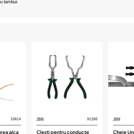
cu tambur.
10814
JBM
91266
JBM
urea alca
Clesti pentru conducte
Cheie Uni