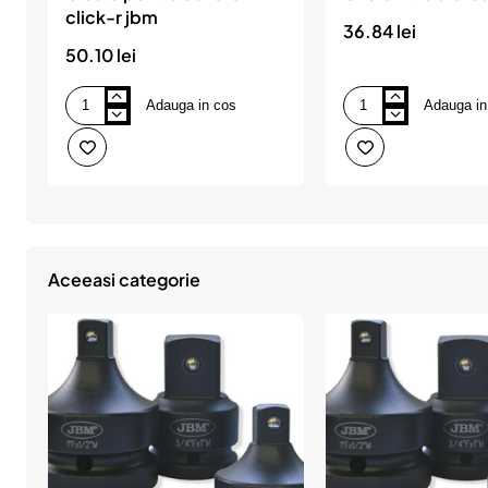
click-r jbm
36.84 lei
50.10 lei
Adauga in cos
Adauga in
Cleste
Cheie
pentru
filtru
coliere
ulei
click-
curea
r
alca
jbm
Aceeasi categorie