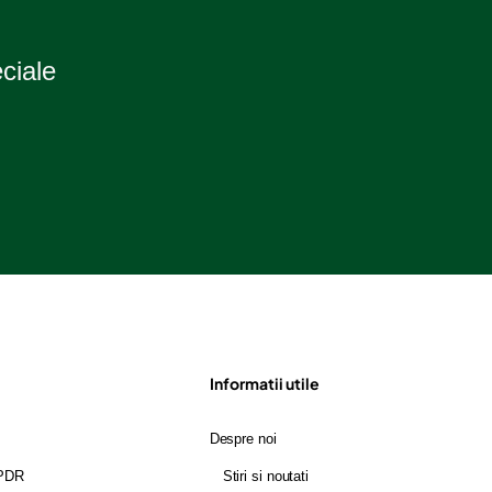
m
d
b
eciale
Informatii utile
Despre noi
GPDR
Stiri si noutati