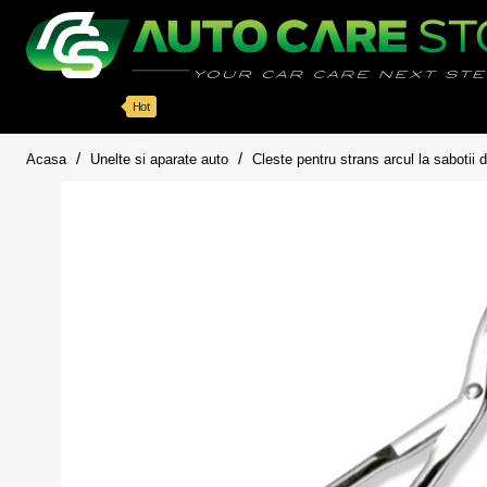
Categorii
Detailing auto
Accesorii
Pache
Hot
home
Acasa
Unelte si aparate auto
Cleste pentru strans arcul la sabotii 