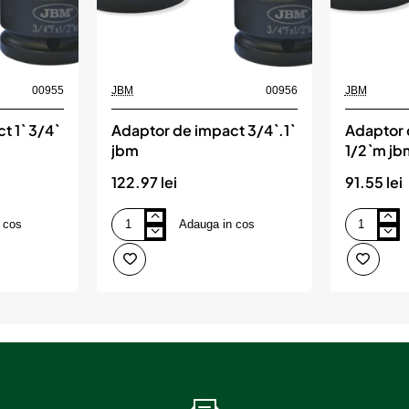
00955
JBM
00956
JBM
t 1` 3/4`
Adaptor de impact 3/4`.1`
Adaptor 
jbm
1/2`m jb
122.97 lei
91.55 lei
 cos
Adauga in cos
Adaptor
Adaptor
de
de
impact
impact
3/4`.1`
3/4`h
jbm
1/2`m
jbm