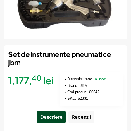
Set de instrumente pneumatice
jbm
40
1,177,
lei
Disponibilitate:
În stoc
Brand:
JBM
Cod produs:
00542
SKU:
52331
Descriere
Recenzii