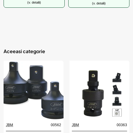
(v. detalii)
(v. detalii)
Aceeasi categorie
JBM
00562
JBM
00363