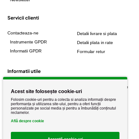
Servicii clienti
Contacteaza-ne
Detalii livrare si plata
Instrumente GPDR
Detalii plata in rate
Informatii GPDR
Formular retur
Informatii utile
Despre noi
Politica de confidențialitate
Acest site folosește cookie-uri
Stiri si noutati
Politica de retur
Folosim cookie-uri pentru a colecta si analiza informații despre
Politica de cookie
performanța și utilizarea site-ului, pentru a oferi funcții
Termeni si conditii
personalizate pe social media și pentru a îmbunătăți conținutul
reclamelor.
Află despre cookie