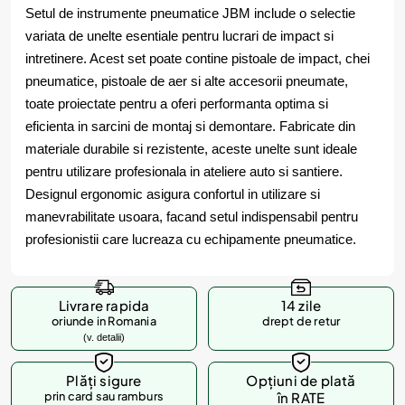
Setul de instrumente pneumatice JBM include o selectie
variata de unelte esentiale pentru lucrari de impact si
intretinere. Acest set poate contine pistoale de impact, chei
pneumatice, pistoale de aer si alte accesorii pneumate,
toate proiectate pentru a oferi performanta optima si
eficienta in sarcini de montaj si demontare. Fabricate din
materiale durabile si rezistente, aceste unelte sunt ideale
pentru utilizare profesionala in ateliere auto si santiere.
Designul ergonomic asigura confortul in utilizare si
manevrabilitate usoara, facand setul indispensabil pentru
profesionistii care lucreaza cu echipamente pneumatice.
Livrare rapida
14 zile
oriunde in Romania
drept de retur
(v. detalii)
Plăți sigure
Opțiuni de plată
prin card sau ramburs
în RATE