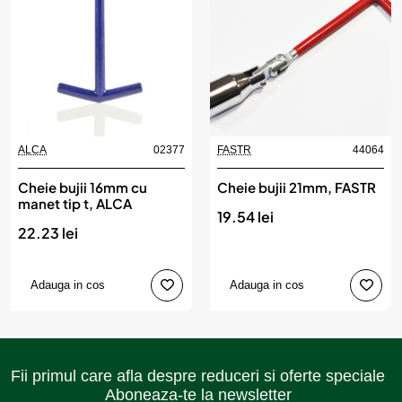
ALCA
02377
FASTR
44064
Cheie bujii 16mm cu
Cheie bujii 21mm, FASTR
manet tip t, ALCA
19.54 lei
22.23 lei
Adauga in cos
Adauga in cos
Fii primul care afla despre reduceri si oferte speciale
Aboneaza-te la newsletter