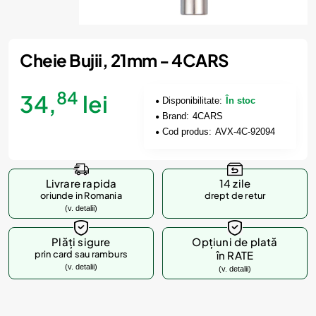
Cheie Bujii, 21mm - 4CARS
84
34,
lei
Disponibilitate:
În stoc
Brand:
4CARS
Cod produs:
AVX-4C-92094
Livrare rapida
14 zile
oriunde in Romania
drept de retur
(v. detalii)
Plăți sigure
Opțiuni de plată
prin card sau ramburs
în RATE
(v. detalii)
(v. detalii)