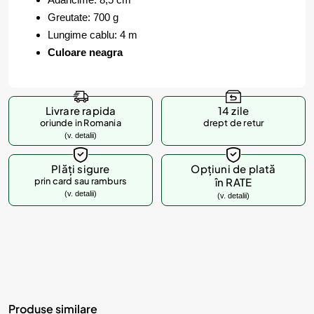
Greutate: 700 g
Lungime cablu: 4 m
Culoare neagra
Livrare rapida
14 zile
oriunde in Romania
drept de retur
(v. detalii)
Plăți sigure
Opțiuni de plată
prin card sau ramburs
în RATE
(v. detalii)
(v. detalii)
Produse similare