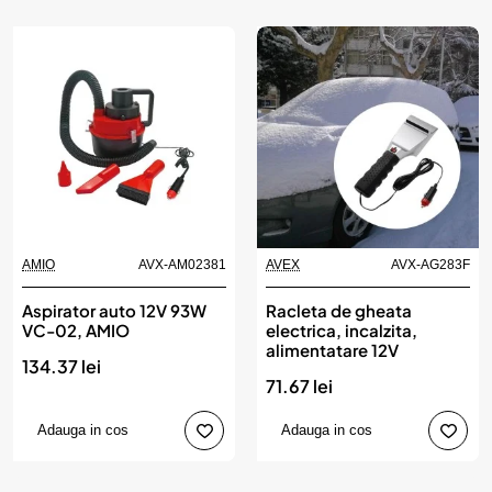
AMIO
AVX-AM02381
AVEX
AVX-AG283F
Aspirator auto 12V 93W
Racleta de gheata
VC-02, AMIO
electrica, incalzita,
alimentatare 12V
134.37 lei
71.67 lei
Adauga in cos
Adauga in cos