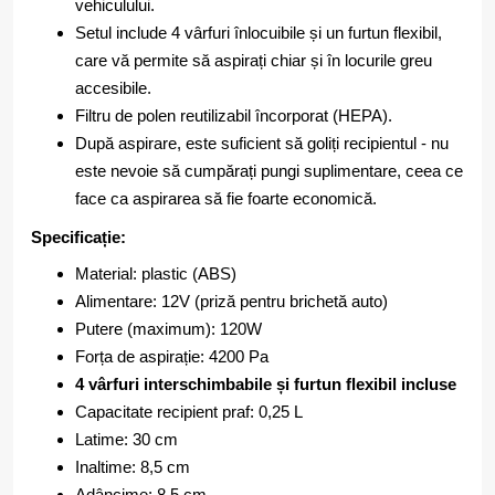
vehiculului.
Setul include 4 vârfuri înlocuibile și un furtun flexibil,
care vă permite să aspirați chiar și în locurile greu
accesibile.
Filtru de polen reutilizabil încorporat (HEPA).
După aspirare, este suficient să goliți recipientul - nu
este nevoie să cumpărați pungi suplimentare, ceea ce
face ca aspirarea să fie foarte economică.
Specificație:
Material: plastic (ABS)
Alimentare: 12V (priză pentru brichetă auto)
Putere (maximum): 120W
Forța de aspirație: 4200 Pa
4 vârfuri interschimbabile și furtun flexibil incluse
Capacitate recipient praf: 0,25 L
Latime: 30 cm
Inaltime: 8,5 cm
Adâncime: 8,5 cm