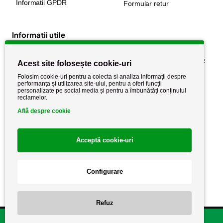
Informatii GPDR
Formular retur
Informatii utile
Despre noi
Politica de confidențialitate
Acest site folosește cookie-uri
Stiri si noutati
Politica de retur
Folosim cookie-uri pentru a colecta si analiza informații despre
performanța și utilizarea site-ului, pentru a oferi funcții
Politica de cookie
Termeni si conditii
personalizate pe social media și pentru a îmbunătăți conținutul
reclamelor.
Află despre cookie
Acceptă cookie-uri
Configurare
Copyright AutoCareStore.ro © 2026 Toate drepturile rezervate.
Refuz