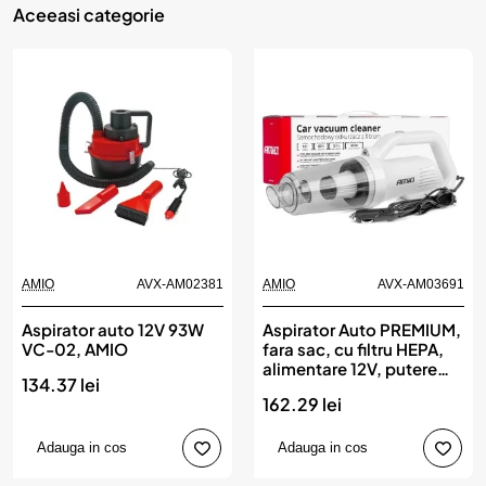
Aceeasi categorie
AMIO
AVX-AM02381
AMIO
AVX-AM03691
Aspirator auto 12V 93W
Aspirator Auto PREMIUM,
VC-02, AMIO
fara sac, cu filtru HEPA,
alimentare 12V, putere
134.37 lei
60W, vacuum 5kPa,
162.29 lei
AMIO
Adauga in cos
Adauga in cos