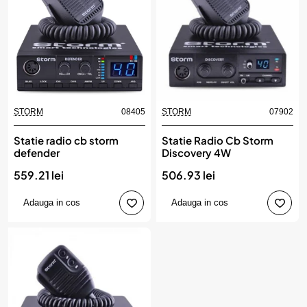
STORM
08405
STORM
07902
Statie radio cb storm
Statie Radio Cb Storm
defender
Discovery 4W
559.21 lei
506.93 lei
Adauga in cos
Adauga in cos