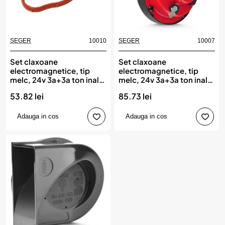
SEGER
10010
SEGER
10007
Set claxoane
Set claxoane
electromagnetice, tip
electromagnetice, tip
melc, 24v 3a+3a ton inalt
melc, 24v 3a+3a ton inalt
& jos, design light, SEGER
& jos, SEGER
53.82 lei
85.73 lei
Adauga in cos
Adauga in cos