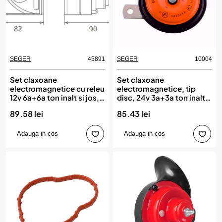
SEGER
45891
SEGER
10004
Set claxoane
Set claxoane
electromagnetice cu releu
electromagnetice, tip
12v 6a+6a ton inalt si jos,
disc, 24v 3a+3a ton inalt
SEGER
& jos, SEGER
89.58 lei
85.43 lei
Adauga in cos
Adauga in cos