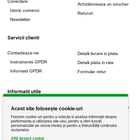
Conectare
Achizitioneaza un voucher
Istoric comenzi
Retururi
Newsletter
Servicii clienti
Contacteaza-ne
Detalii livrare si plata
Instrumente GPDR
Detalii plata in rate
Informatii GPDR
Formular retur
Informatii utile
Despre noi
Politica de confidențialitate
Acest site folosește cookie-uri
Stiri si noutati
Politica de retur
Folosim cookie-uri pentru a colecta si analiza informații despre
performanța și utilizarea site-ului, pentru a oferi funcții
Politica de cookie
Termeni si conditii
personalizate pe social media și pentru a îmbunătăți conținutul
reclamelor.
Află despre cookie