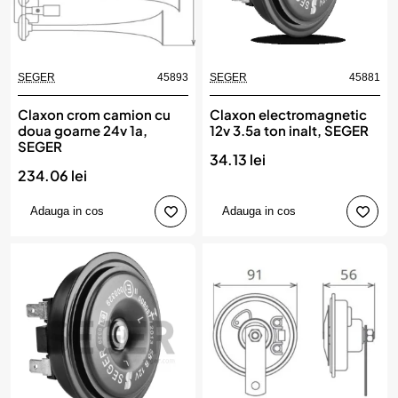
SEGER
45893
SEGER
45881
Claxon crom camion cu
Claxon electromagnetic
doua goarne 24v 1a,
12v 3.5a ton inalt, SEGER
SEGER
34.13 lei
234.06 lei
Adauga in cos
Adauga in cos