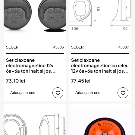
SEGER
45886
SEGER
45887
Set claxoane
Set claxoane
electromagnetice 12v
electromagnetice cu releu
6a+6a ton inalt si jos,
12v 6a+6a ton inalt si jos,
SEGER
SEGER
73.10 lei
77.45 lei
Adauga in cos
Adauga in cos