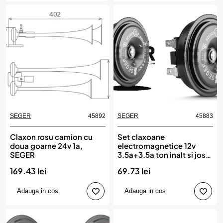
SEGER
45892
SEGER
45883
Claxon rosu camion cu
Set claxoane
doua goarne 24v 1a,
electromagnetice 12v
SEGER
3.5a+3.5a ton inalt si jos,
SEGER
169.43 lei
69.73 lei
Adauga in cos
Adauga in cos