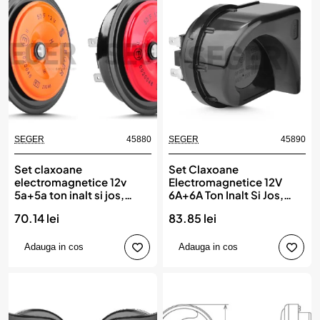
SEGER
45880
SEGER
45890
Set claxoane
Set Claxoane
electromagnetice 12v
Electromagnetice 12V
5a+5a ton inalt si jos,
6A+6A Ton Inalt Si Jos,
SEGER
45890, SEGER
70.14 lei
83.85 lei
Adauga in cos
Adauga in cos