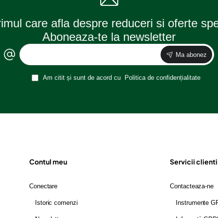
rimul care afla despre reduceri si oferte sp
Aboneaza-te la newsletter
Ma abonez
Am citit și sunt de acord cu
Politica de confidențialitate
Contul meu
Servicii clienti
Conectare
Contacteaza-ne
Istoric comenzi
Instrumente 