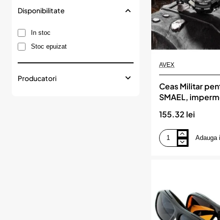
Disponibilitate
In stoc
Stoc epuizat
AVEX
Producatori
Ceas Militar pen
SMAEL, impermea
LED, culoare Ne
155.32 lei
Adauga 
Ceas
Militar
pentru
barbati,
SMAEL,
impermeabil,
afisaj
LED,
culoare
Negru