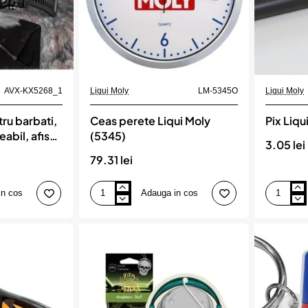
AVX-KX5268_1
Liqui Moly
LM-5345O
Liqui Moly
tru barbati,
Ceas perete Liqui Moly
Pix Liqu
bil, afisaj
(5345)
3.05 lei
gru
79.31 lei
in cos
Adauga in cos
Ceas
Pix
perete
Liqui
Liqui
Moly
Moly
(5335)
(5345)