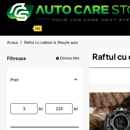
Categorii
Detailing auto
Accesorii
Pache
Hot
home
Acasa
Raftul cu cadouri & lifesyle auto
Raftul cu 
Filtreaza
Elimina filtre
Pret
lei
lei