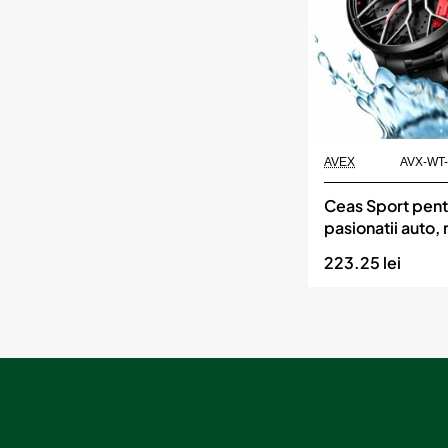
noapte
sau
ceata
HD
VISION
Momentan indisponibil
AVEX
AVX-WT
Ceas Sport pent
pasionatii auto,
SSV, model GT
223.25 lei
1472, culoare ro