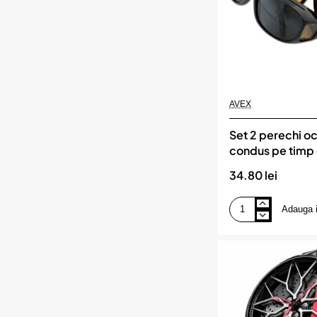
AVEX
Set 2 perechi oc
condus pe timp 
noapte sau cea
34.80 lei
VISION
Adauga 
Set
2
perechi
ochelari
de
condus
pe
timp
de
zi,