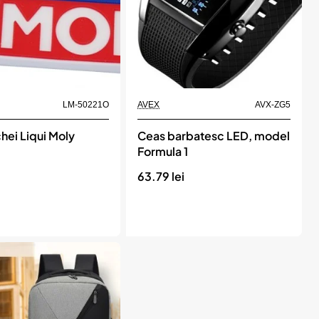
bil
LM-50221O
AVEX
AVX-ZG5
In Stoc
hei Liqui Moly
Ceas barbatesc LED, model
Formula 1
63.79 lei