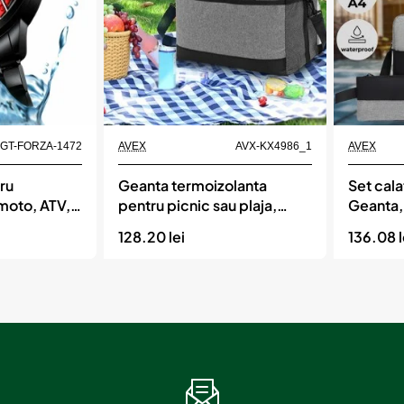
Car
Momentan indisponibil
Momentan indisponi
-GT-FORZA-1472
AVEX
AVX-KX4986_1
AVEX
ru
Geanta termoizolanta
Set cala
 moto, ATV,
pentru picnic sau plaja,
Geanta,
-FORZA
capacitate 16l, culoare Gri
128.20 lei
136.08 l
su + negru