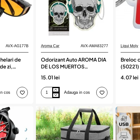
Momentan indisponi
AVX-AG177B
Aroma Car
AVX-AMA83277
Liqui Moly
helari de
Odorizant Auto AROMA DIA
Breloc c
de zi,
DE LOS MUERTOS
(50221)
ta HD
Headphones Skull, Aroma
15.01 lei
4.07 lei
Car
in cos
Adauga in cos
Odorizant
Auto
AROMA
DIA
DE
LOS
MUERTOS
Headphones
Skull,
Aroma