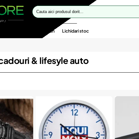
Cauta
aici
produsul
dorit...
te speciale
Oferte flash
Lichidari stoc
cadouri & lifesyle auto