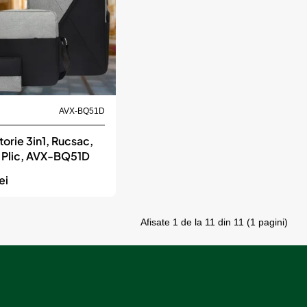
bil
AVX-BQ51D
torie 3in1, Rucsac,
 Plic, AVX-BQ51D
ei
Afisate 1 de la 11 din 11 (1 pagini)