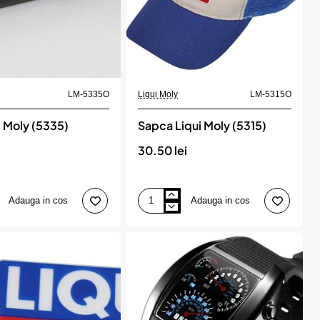
LM-5335O
Liqui Moly
LM-5315O
i Moly (5335)
Sapca Liqui Moly (5315)
30.50 lei
Adauga in cos
Adauga in cos
Sapca
Liqui
Moly
(5315)