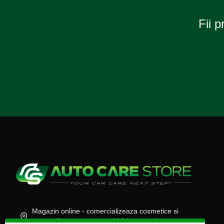
Fii p
Magazin online - comercializeaza cosmetice si
accesorii auto, moto, atv, biciclete, camioane