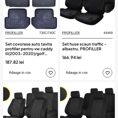
PROFILLER
730C/740C
PROFILLER
44469
Set covorase auto tavita
Set huse scaun traffic -
profiller pentru vw caddy
albastru, PROFILLER
iii(2003-2020)/golf
166.94 lei
v(2003-2009)/golf
187.82 lei
vi(2008-2016)/jetta
v(2005-2011) audi
a3(2003-2013) seat leon
Adauga in cos
Adauga in cos
ii(2005-2012)/toledo
iii(2004-2009) skoda oct
ii (2004-2013)