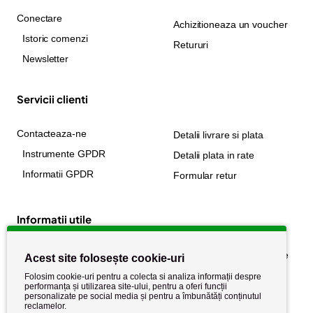
Conectare
Achizitioneaza un voucher
Istoric comenzi
Retururi
Newsletter
Servicii clienti
Contacteaza-ne
Detalii livrare si plata
Instrumente GPDR
Detalii plata in rate
Informatii GPDR
Formular retur
Informatii utile
Despre noi
Politica de confidențialitate
Acest site folosește cookie-uri
Stiri si noutati
Politica de retur
Folosim cookie-uri pentru a colecta si analiza informații despre
performanța și utilizarea site-ului, pentru a oferi funcții
Politica de cookie
Termeni si conditii
personalizate pe social media și pentru a îmbunătăți conținutul
reclamelor.