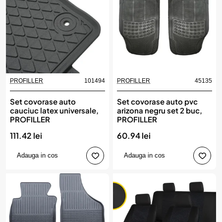
PROFILLER
101494
PROFILLER
45135
Set covorase auto
Set covorase auto pvc
cauciuc latex universale,
arizona negru set 2 buc,
PROFILLER
PROFILLER
111.42 lei
60.94 lei
Adauga in cos
Adauga in cos