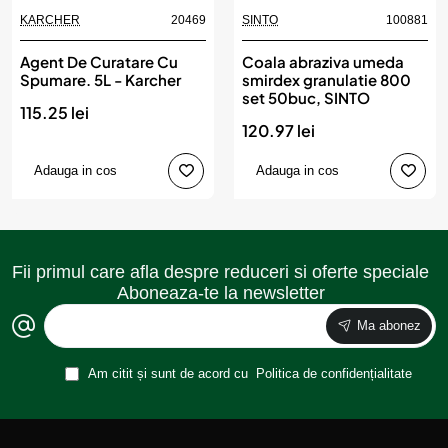
KARCHER
20469
SINTO
100881
Agent De Curatare Cu
Coala abraziva umeda
Spumare. 5L - Karcher
smirdex granulatie 800
set 50buc, SINTO
115.25 lei
120.97 lei
Adauga in cos
Adauga in cos
Fii primul care afla despre reduceri si oferte speciale
Aboneaza-te la newsletter
Ma abonez
Am citit și sunt de acord cu
Politica de confidențialitate