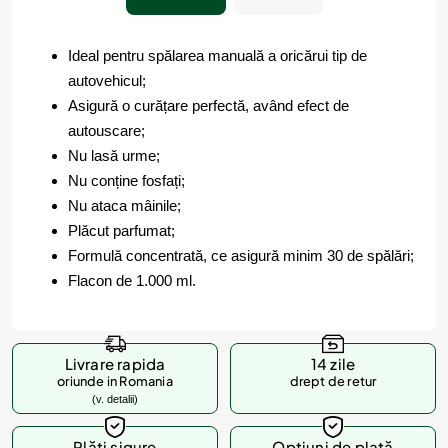
Ideal pentru spălarea manuală a oricărui tip de
autovehicul;
Asigură o curățare perfectă, având efect de
autouscare;
Nu lasă urme;
Nu conține fosfați;
Nu ataca mâinile;
Plăcut parfumat;
Formulă concentrată, ce asigură minim 30 de spălări;
Flacon de 1.000 ml.
Livrare rapida
14 zile
oriunde in Romania
drept de retur
(v. detalii)
Plăți sigure
Opțiuni de plată