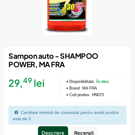
Sampon auto - SHAMPOO
POWER, MA FRA
49
29,
lei
Disponibilitate:
În stoc
Brand:
MA FRA
Cod produs:
HN073
Cantitate minimă de comandat pentru acest produs
este de 3
Descriere
Recenzii