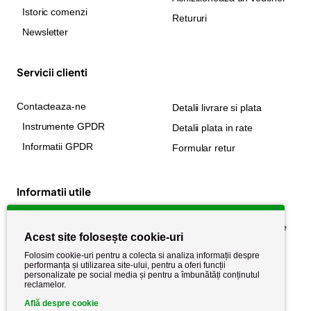
Istoric comenzi
Retururi
Newsletter
Servicii clienti
Contacteaza-ne
Detalii livrare si plata
Instrumente GPDR
Detalii plata in rate
Informatii GPDR
Formular retur
Informatii utile
Despre noi
Politica de confidențialitate
Acest site folosește cookie-uri
Stiri si noutati
Politica de retur
Folosim cookie-uri pentru a colecta si analiza informații despre
Politica de cookie
performanța și utilizarea site-ului, pentru a oferi funcții
Termeni si conditii
personalizate pe social media și pentru a îmbunătăți conținutul
reclamelor.
Află despre cookie