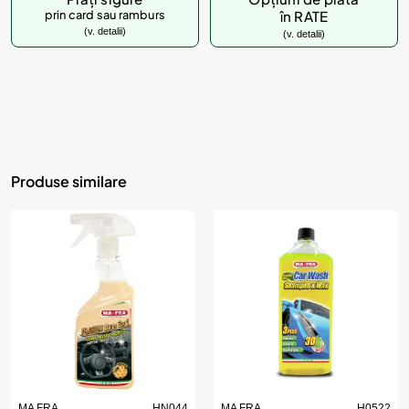
prin card sau ramburs
în RATE
(v. detalii)
(v. detalii)
Produse similare
MA FRA
HN044
MA FRA
H0522