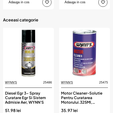
Adauga in cos
Adauga in cos
Aceeasi categorie
WYNN'S
25486
WYNN'S
25475
Diesel Egr 3- Spray
Motor Cleaner-Solutie
Curatare Egr Si Sistem
Pentru Curatarea
Admisie Aer, WYNN'S
Motorului.325Ml,
WYNN'S
51.98 lei
35.97 lei