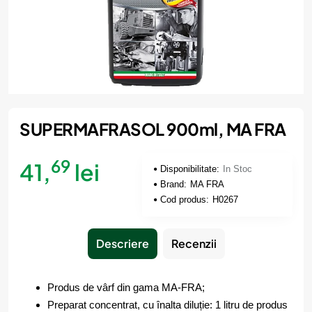
SUPERMAFRASOL 900ml, MA FRA
In Stoc
69
41,
lei
Disponibilitate:
In Stoc
Brand:
MA FRA
Cod produs:
H0267
Descriere
Recenzii
Produs de vârf din gama MA-FRA;
Preparat concentrat, cu înalta diluție: 1 litru de produs