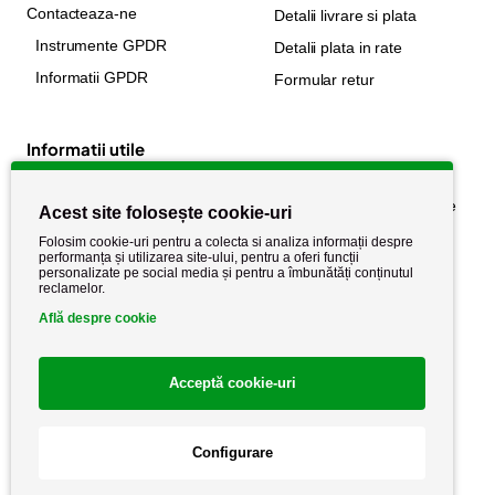
Contacteaza-ne
Detalii livrare si plata
Instrumente GPDR
Detalii plata in rate
Informatii GPDR
Formular retur
Informatii utile
Despre noi
Politica de confidențialitate
Acest site folosește cookie-uri
Stiri si noutati
Politica de retur
Folosim cookie-uri pentru a colecta si analiza informații despre
performanța și utilizarea site-ului, pentru a oferi funcții
Politica de cookie
Termeni si conditii
personalizate pe social media și pentru a îmbunătăți conținutul
reclamelor.
Află despre cookie
Acceptă cookie-uri
Configurare
Copyright AutoCareStore.ro © 2026 Toate drepturile rezervate.