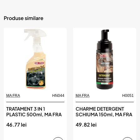
Produse similare
MA FRA
HN044
MA FRA
H0051
TRATAMENT 3 IN 1
CHARME DETERGENT
PLASTIC 500ml, MA FRA
SCHIUMA 150ml, MA FRA
46.77 lei
49.82 lei