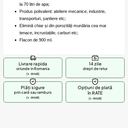
la 70 litri de apa;
Produs polivalent: ateliere mecanice, industrie,
transporturi, șantiere etc;
Elimină chiar și din porozități murdăria cea mai
tenace, incrustațiile, carburi etc;
Flacon de 900 ml.
Livrare rapida
14 zile
oriunde in Romania
drept de retur
(v. detalii)
Plăți sigure
Opțiuni de plată
prin card sau ramburs
în RATE
(v. detalii)
(v. detalii)