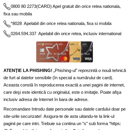
0800 80 2273(CARD) Apel gratuit din orice retea nationala,
fixa sau mobila
*8028 Apelabil din orice retea nationala, fixa si mobila
0264.594.337 Apelabil din orice retea, inclusiv international
ATENŢIE LA PHISHING!
„Phishing-ul” reprezintă o nouă tehnică
de furt al datelor sensibile (în special a numărului de card).
Aceasta constă în reproducerea exactă a unei pagini de internet,
care deşi este identică cu originalul, este o imitaţie. Poate afişa
inclusiv adresa de Internet în bara de adrese.
Recomandare Introdu date personale sau datele cardului doar pe
site-urile securizate! Asigura-te de asta uitandu-te la link-ul
paginii pe care intri. Trebuie sa contina un “s” sub forma “https: