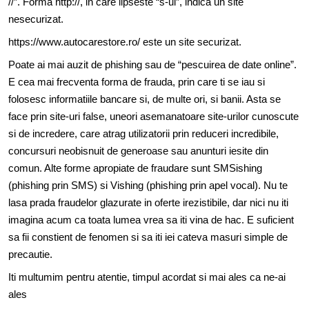
//”. Forma http://, in care lipseste “s-ul”, indica un site
nesecurizat.
https://www.autocarestore.ro/
este un site securizat.
Poate ai mai auzit de phishing sau de “pescuirea de date online”.
E cea mai frecventa forma de frauda, prin care ti se iau si
folosesc informatiile bancare si, de multe ori, si banii. Asta se
face prin site-uri false, uneori asemanatoare site-urilor cunoscute
si de incredere, care atrag utilizatorii prin reduceri incredibile,
concursuri neobisnuit de generoase sau anunturi iesite din
comun. Alte forme apropiate de fraudare sunt SMSishing
(phishing prin SMS) si Vishing (phishing prin apel vocal). Nu te
lasa prada fraudelor glazurate in oferte irezistibile, dar nici nu iti
imagina acum ca toata lumea vrea sa iti vina de hac. E suficient
sa fii constient de fenomen si sa iti iei cateva masuri simple de
precautie.
Iti multumim pentru atentie, timpul acordat si mai ales ca ne-ai
ales