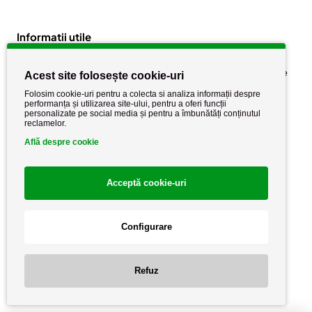
Informatii utile
Despre noi
Politica de confidențialitate
Acest site folosește cookie-uri
Stiri si noutati
Politica de retur
Folosim cookie-uri pentru a colecta si analiza informații despre
performanța și utilizarea site-ului, pentru a oferi funcții
Politica de cookie
Termeni si conditii
personalizate pe social media și pentru a îmbunătăți conținutul
reclamelor.
Află despre cookie
Acceptă cookie-uri
Configurare
Copyright AutoCareStore.ro © 2026 Toate drepturile rezervate.
Refuz