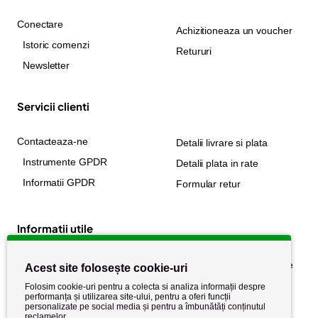
Conectare
Achizitioneaza un voucher
Istoric comenzi
Retururi
Newsletter
Servicii clienti
Contacteaza-ne
Detalii livrare si plata
Instrumente GPDR
Detalii plata in rate
Informatii GPDR
Formular retur
Informatii utile
Despre noi
Politica de confidențialitate
Acest site folosește cookie-uri
Stiri si noutati
Politica de retur
Folosim cookie-uri pentru a colecta si analiza informații despre
performanța și utilizarea site-ului, pentru a oferi funcții
Politica de cookie
Termeni si conditii
personalizate pe social media și pentru a îmbunătăți conținutul
reclamelor.