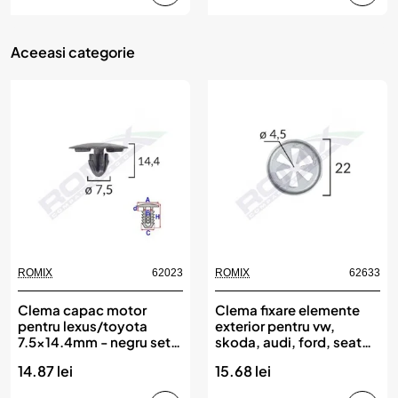
Aceeasi categorie
ROMIX
62023
ROMIX
62633
Clema capac motor
Clema fixare elemente
pentru lexus/toyota
exterior pentru vw,
7.5x14.4mm - negru set
skoda, audi, ford, seat
10 buc, ROMIX
4.5x22mm set 10buc,
14.87 lei
15.68 lei
ROMIX