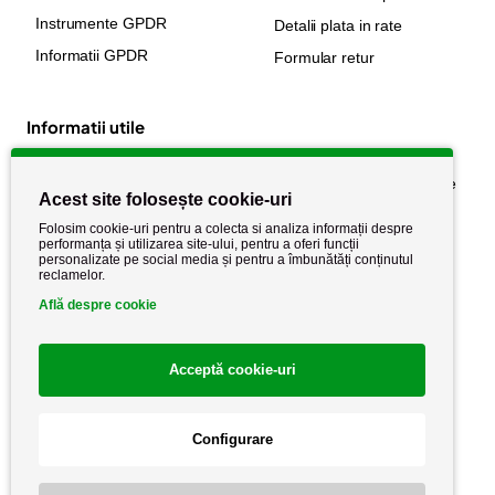
Instrumente GPDR
Detalii plata in rate
Informatii GPDR
Formular retur
Informatii utile
Despre noi
Politica de confidențialitate
Acest site folosește cookie-uri
Stiri si noutati
Politica de retur
Folosim cookie-uri pentru a colecta si analiza informații despre
Politica de cookie
performanța și utilizarea site-ului, pentru a oferi funcții
Termeni si conditii
personalizate pe social media și pentru a îmbunătăți conținutul
reclamelor.
Află despre cookie
Acceptă cookie-uri
Configurare
Copyright AutoCareStore.ro © 2026 Toate drepturile rezervate.