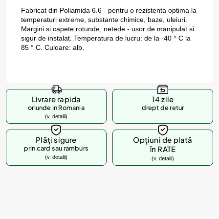
Fabricat din Poliamida 6.6 - pentru o rezistenta optima la
temperaturi extreme, substante chimice, baze, uleiuri.
Margini si capete rotunde, netede - usor de manipulat si
sigur de instalat. Temperatura de lucru: de la -40 ° C la
85 ° C. Culoare: alb.
Livrare rapida
14 zile
oriunde in Romania
drept de retur
(v. detalii)
Plăți sigure
Opțiuni de plată
prin card sau ramburs
în RATE
(v. detalii)
(v. detalii)