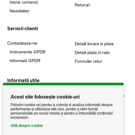
Istoric comenzi
Retururi
Newsletter
Servicii clienti
Contacteaza-ne
Detalii livrare si plata
Instrumente GPDR
Detalii plata in rate
Informatii GPDR
Formular retur
Informatii utile
Despre noi
Politica de confidențialitate
Acest site folosește cookie-uri
Stiri si noutati
Politica de retur
Folosim cookie-uri pentru a colecta si analiza informații despre
performanța și utilizarea site-ului, pentru a oferi funcții
Politica de cookie
Termeni si conditii
personalizate pe social media și pentru a îmbunătăți conținutul
reclamelor.
Află despre cookie