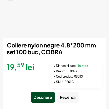
Coliere nylon negre 4.8*200 mm
set 100 buc, COBRA
59
19,
lei
Disponibilitate:
În stoc
Brand:
COBRA
Cod produs:
08993
SKU:
9261C
Descriere
Recenzii