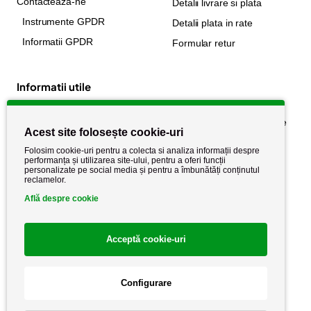
Contacteaza-ne
Detalii livrare si plata
Instrumente GPDR
Detalii plata in rate
Informatii GPDR
Formular retur
Informatii utile
Despre noi
Politica de confidențialitate
Acest site folosește cookie-uri
Stiri si noutati
Politica de retur
Folosim cookie-uri pentru a colecta si analiza informații despre
Politica de cookie
performanța și utilizarea site-ului, pentru a oferi funcții
Termeni si conditii
personalizate pe social media și pentru a îmbunătăți conținutul
reclamelor.
Află despre cookie
Acceptă cookie-uri
Configurare
Copyright AutoCareStore.ro © 2026 Toate drepturile rezervate.