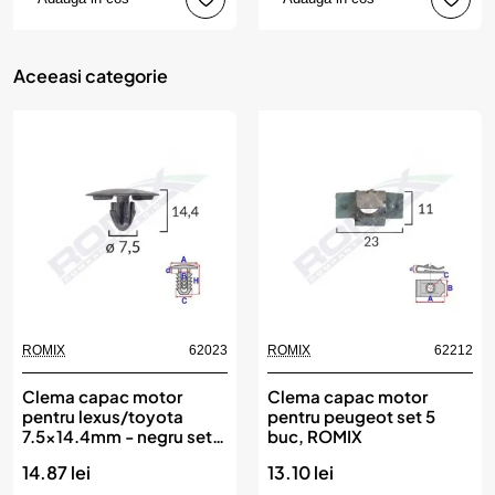
Aceeasi categorie
ROMIX
62023
ROMIX
62212
Clema capac motor
Clema capac motor
pentru lexus/toyota
pentru peugeot set 5
7.5x14.4mm - negru set
buc, ROMIX
10 buc, ROMIX
14.87 lei
13.10 lei