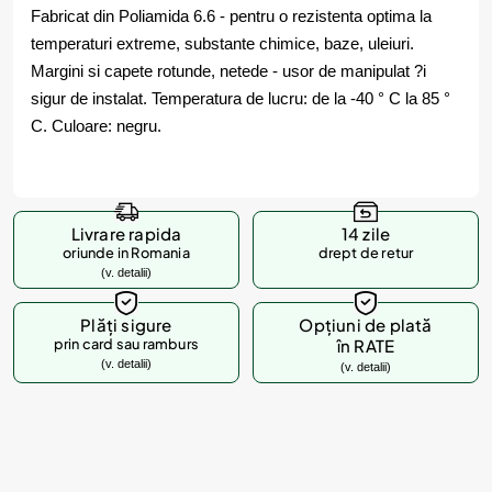
Fabricat din Poliamida 6.6 - pentru o rezistenta optima la
temperaturi extreme, substante chimice, baze, uleiuri.
Margini si capete rotunde, netede - usor de manipulat ?i
sigur de instalat. Temperatura de lucru: de la -40 ° C la 85 °
C. Culoare: negru.
Livrare rapida
14 zile
oriunde in Romania
drept de retur
(v. detalii)
Plăți sigure
Opțiuni de plată
prin card sau ramburs
în RATE
(v. detalii)
(v. detalii)