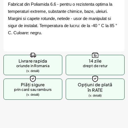
Fabricat din Poliamida 6.6 - pentru o rezistenta optima la
temperaturi extreme, substante chimice, baze, uleiuri.
Margini si capete rotunde, netede - usor de manipulat si
sigur de instalat. Temperatura de lucru: de la -40 ° C la 85 °
C. Culoare: negru.
Livrare rapida
14 zile
oriunde in Romania
drept de retur
(v. detalii)
Plăți sigure
Opțiuni de plată
prin card sau ramburs
în RATE
(v. detalii)
(v. detalii)