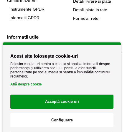
Contacteaza-ne
Detalii livrare si plata
Instrumente GPDR
Detalii plata in rate
Informatii GPDR
Formular retur
Informatii utile
Despre noi
Politica de confidențialitate
Acest site folosește cookie-uri
Stiri si noutati
Politica de retur
Folosim cookie-uri pentru a colecta si analiza informații despre
Politica de cookie
performanța și utilizarea site-ului, pentru a oferi funcții
Termeni si conditii
personalizate pe social media și pentru a îmbunătăți conținutul
reclamelor.
Află despre cookie
Acceptă cookie-uri
Configurare
Copyright AutoCareStore.ro © 2026 Toate drepturile rezervate.