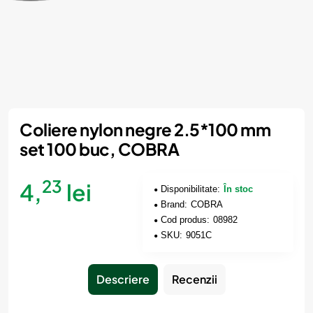
Coliere nylon negre 2.5*100 mm
set 100 buc, COBRA
23
4,
lei
Disponibilitate:
În stoc
Brand:
COBRA
Cod produs:
08982
SKU:
9051C
Descriere
Recenzii