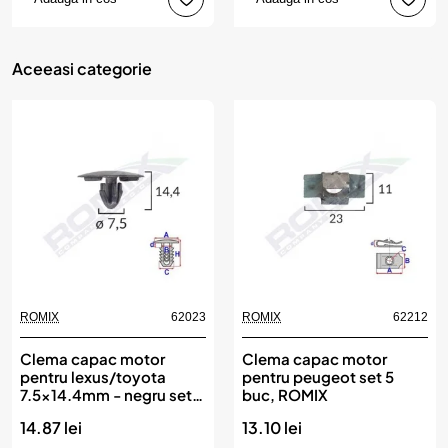
Aceeasi categorie
ROMIX
62023
ROMIX
62212
Clema capac motor
Clema capac motor
pentru lexus/toyota
pentru peugeot set 5
7.5x14.4mm - negru set
buc, ROMIX
10 buc, ROMIX
14.87 lei
13.10 lei