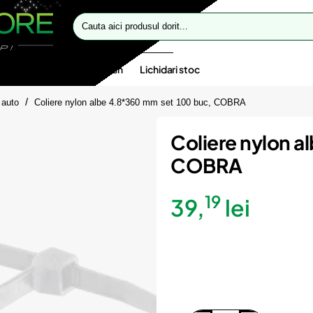
Cauta
aici
produsul
dorit...
te speciale
Oferte flash
Lichidari stoc
 auto
Coliere nylon albe 4.8*360 mm set 100 buc, COBRA
Coliere nylon a
COBRA
19
39,
lei