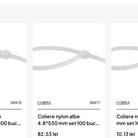
08976
COBRA
08977
COBRA
e
Coliere nylon albe
Coliere n
100 buc,
4.8*530 mm set 100 buc,
mm set 
COBRA
82.53 lei
10.13 lei