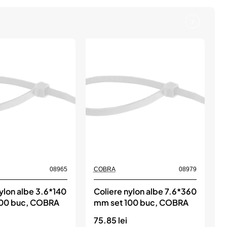
08965
COBRA
08979
ylon albe 3.6*140
Coliere nylon albe 7.6*360
C
100 buc, COBRA
mm set 100 buc, COBRA
75.85 lei
2