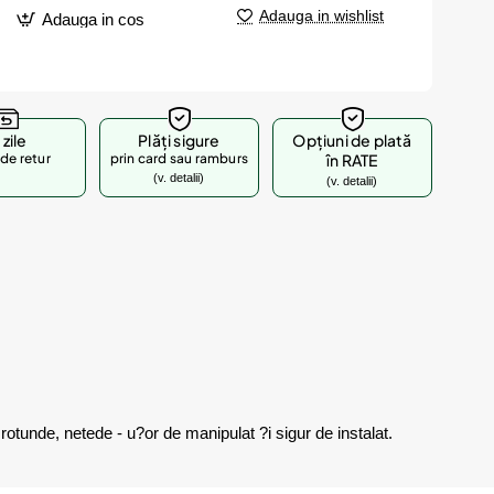
Adauga in wishlist
Adauga in cos
 zile
Plăți sigure
Opțiuni de plată
de retur
prin card sau ramburs
în RATE
(v. detalii)
(v. detalii)
rotunde, netede - u?or de manipulat ?i sigur de instalat.