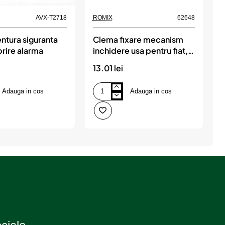
Produs de top
AVX-T2718
ROMIX
62648
R
ntura siguranta
Clema fixare mecanism
C
rire alarma
inchidere usa pentru fiat,
alfa, lancia, alb - set 10
13.01 lei
2
buc, ROMIX
Adauga in cos
Adauga in cos
Clema
C
fixare
f
mecanism
p
inchidere
p
usa
v
pentru
s
fiat,
1
alfa,
b
lancia,
alb
-
set
10
buc,
ROMIX