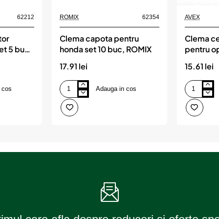
62212
ROMIX
62354
AVEX
tor
Clema capota pentru
Clema ce
et 5 buc,
honda set 10 buc, ROMIX
pentru op
17.91 lei
15.61 lei
 cos
Adauga in cos
Clema
Clema
capota
centura
pentru
siguranta
honda
pentru
set
oprire
10
alarma
buc,
ROMIX