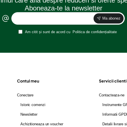
rimul care afla despre reduceri si oferte sp
Aboneaza-te la newsletter
Ma abonez
Am citit și sunt de acord cu
Politica de confidențialitate
Contul meu
Servicii clienti
Conectare
Contacteaza-ne
Istoric comenzi
Instrumente 
Newsletter
Informatii GP
Achizitioneaza un voucher
Detalii livrare s