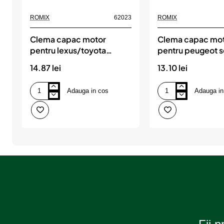
ROMIX
62023
ROMIX
Clema capac motor
Clema capac mo
pentru lexus/toyota
pentru peugeot s
7.5x14.4mm - negru set 10
ROMIX
14.87 lei
13.10 lei
buc, ROMIX
Adauga in cos
Adauga in
Clema
Clema
capac
capac
motor
motor
pentru
pentru
lexus/toyota
peugeot
7.5x14.4mm
set
-
5
negru
buc,
set
ROMIX
10
buc,
ROMIX