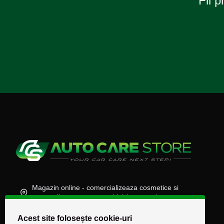
Fii p
Magazin online - comercializeaza cosmetice si
accesorii auto, moto, atv, biciclete, camioane
(+40) 745 848 890
Acest site folosește cookie-uri