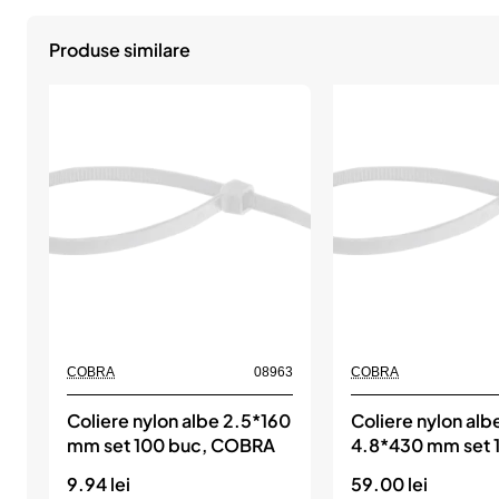
Produse similare
COBRA
08963
COBRA
Coliere nylon albe 2.5*160
Coliere nylon alb
mm set 100 buc, COBRA
4.8*430 mm set 
COBRA
9.94 lei
59.00 lei