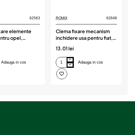
62563
ROMIX
62648
R
xare elemente
Clema fixare mecanism
ntru opel,
inchidere usa pentru fiat,
 set 10 buc,
alfa, lancia, alb - set 10
13.01 lei
3
buc, ROMIX
Adauga in cos
Adauga in cos
Clema
C
fixare
m
mecanism
m
inchidere
p
usa
g
pentru
v
fiat,
1
alfa,
s
lancia,
1
alb
b
-
set
10
buc,
ROMIX