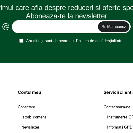
rimul care afla despre reduceri si oferte sp
Aboneaza-te la newsletter
Ma abonez
Am citit și sunt de acord cu
Politica de confidențialitate
Contul meu
Servicii clienti
Conectare
Contacteaza-ne
Istoric comenzi
Instrumente 
Newsletter
Informatii GP