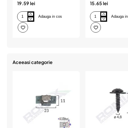
19.59 lei
15.65 lei
Adauga in cos
Adauga in
Coliere
Coliere
nylon
nylon
negre
negre
4.8*200
3.6*200
mm
mm
set
set
100
100
buc,
buc,
COBRA
COBRA
Aceeasi categorie