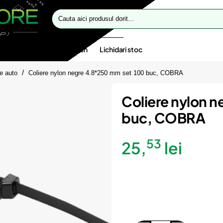
Cauta
aici
produsul
dorit...
te speciale
Oferte flash
Lichidari stoc
re auto
Coliere nylon negre 4.8*250 mm set 100 buc, COBRA
Coliere nylon 
buc, COBRA
53
25,
lei