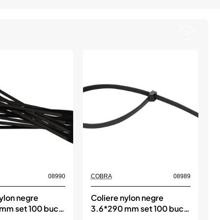
08990
COBRA
08989
ylon negre
Coliere nylon negre
C
mm set 100 buc,
3.6*290 mm set 100 buc,
COBRA