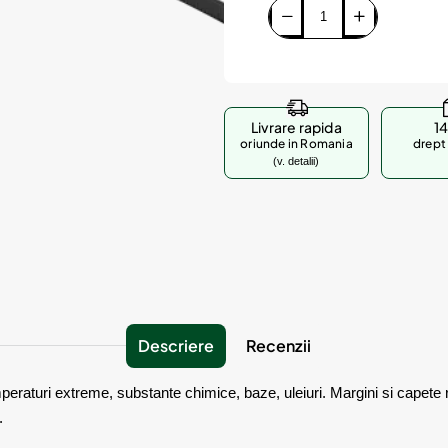
Livrare rapida
14
oriunde in Romania
drept 
(v. detalii)
Descriere
Recenzii
peraturi extreme, substante chimice, baze, uleiuri. Margini si capete r
.