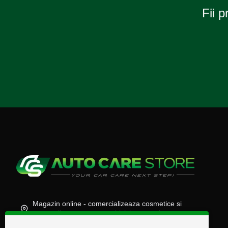
Fii p
Magazin online - comercializeaza cosmetice si
accesorii auto, moto, atv, biciclete, camioane