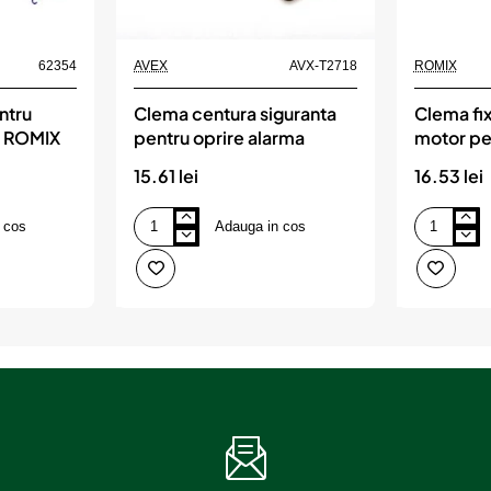
Produs de top
62354
AVEX
AVX-T2718
ROMIX
ntru
Clema centura siguranta
Clema fi
, ROMIX
pentru oprire alarma
motor pe
mercedes
15.61 lei
16.53 lei
ROMIX
 cos
Adauga in cos
Clema
Clema
centura
fixare
siguranta
elemente
pentru
motor
oprire
pentru
alarma
opel,
mercedes
set
10
buc,
ROMIX