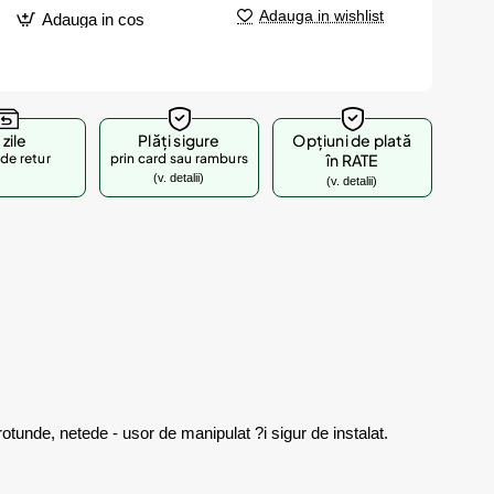
Adauga in wishlist
Adauga in cos
 zile
Plăți sigure
Opțiuni de plată
de retur
prin card sau ramburs
în RATE
(v. detalii)
(v. detalii)
otunde, netede - usor de manipulat ?i sigur de instalat.