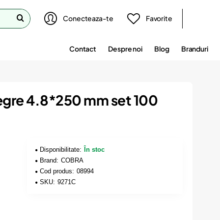
Conecteaza-te
Favorite
Contact
Despre noi
Blog
Branduri
negre 4.8*250 mm set 100
Disponibilitate:
În stoc
Brand:
COBRA
Cod produs:
08994
SKU:
9271C