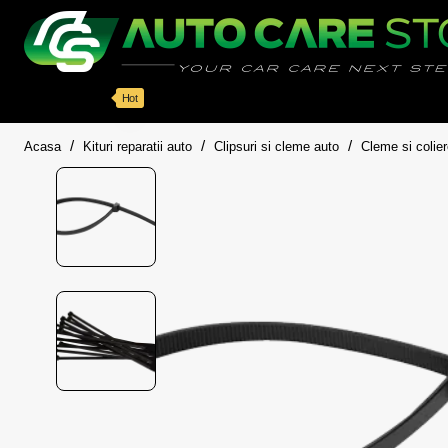
Categorii
Detailing auto
Accesorii
Pache
Hot
home
Acasa
Kituri reparatii auto
Clipsuri si cleme auto
Cleme si colie