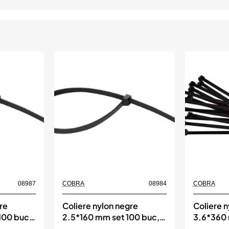
08987
COBRA
08984
COBRA
re
Coliere nylon negre
Coliere n
100 buc,
2.5*160 mm set 100 buc,
3.6*360 
COBRA
COBRA