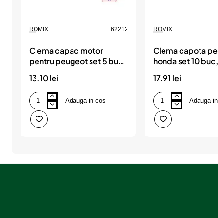
ROMIX
62212
ROMIX
Clema capac motor
Clema capota pe
pentru peugeot set 5 buc,
honda set 10 buc
ROMIX
13.10 lei
17.91 lei
Adauga in cos
Adauga in
Clema
Clema
capac
capota
motor
pentru
pentru
honda
peugeot
set
set
10
5
buc,
buc,
ROMIX
ROMIX