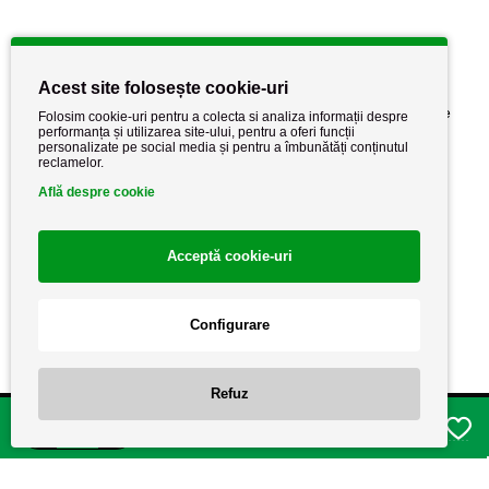
Informatii utile
Acest site folosește cookie-uri
Despre noi
Politica de confidențialitate
Folosim cookie-uri pentru a colecta si analiza informații despre
performanța și utilizarea site-ului, pentru a oferi funcții
Stiri si noutati
Politica de retur
personalizate pe social media și pentru a îmbunătăți conținutul
reclamelor.
Politica de cookie
Termeni si conditii
Află despre cookie
Acceptă cookie-uri
Configurare
Refuz
Copyright AutoCareStore.ro © 2026 Toate drepturile rezervate.
Adauga in cos