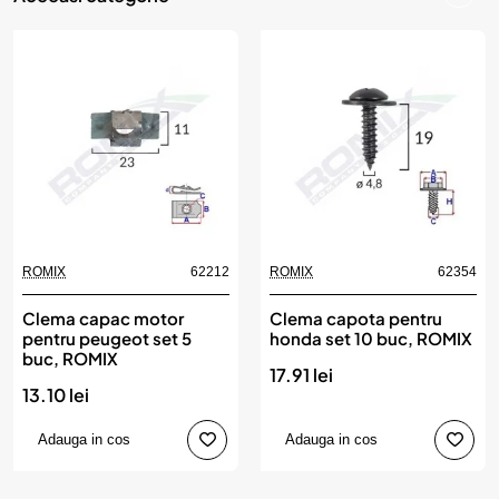
ROMIX
62212
ROMIX
62354
Clema capac motor
Clema capota pentru
pentru peugeot set 5
honda set 10 buc, ROMIX
buc, ROMIX
17.91 lei
13.10 lei
Adauga in cos
Adauga in cos