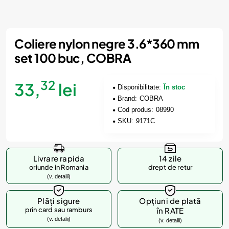
Coliere nylon negre 3.6*360 mm
set 100 buc, COBRA
32
33,
lei
Disponibilitate:
În stoc
Brand:
COBRA
Cod produs:
08990
SKU:
9171C
Livrare rapida
14 zile
oriunde in Romania
drept de retur
(v. detalii)
Plăți sigure
Opțiuni de plată
prin card sau ramburs
în RATE
(v. detalii)
(v. detalii)