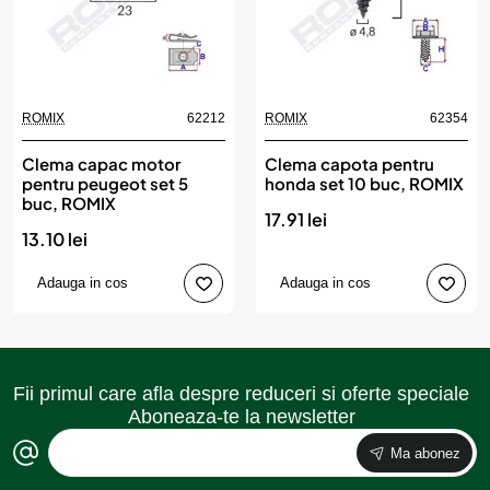
ROMIX
62212
ROMIX
62354
Clema capac motor
Clema capota pentru
pentru peugeot set 5
honda set 10 buc, ROMIX
buc, ROMIX
17.91 lei
13.10 lei
Adauga in cos
Adauga in cos
Fii primul care afla despre reduceri si oferte speciale
Aboneaza-te la newsletter
Ma abonez