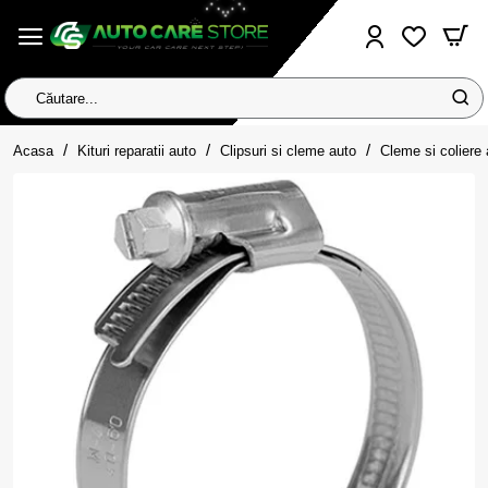
Căutare...
home
Acasa
Kituri reparatii auto
Clipsuri si cleme auto
Cleme si coliere 