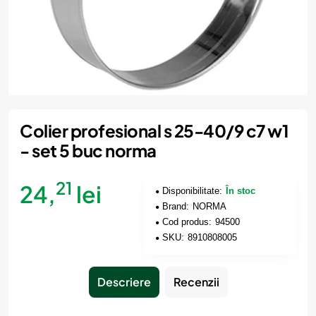
Colier profesional s 25-40/9 c7 w1
- set 5 buc norma
21
24,
lei
Disponibilitate:
În stoc
Brand:
NORMA
Cod produs:
94500
SKU:
8910808005
Descriere
Recenzii