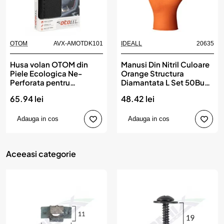
OTOM
AVX-AMOTDK101
IDEALL
20635
Husa volan OTOM din
Manusi Din Nitril Culoare
Piele Ecologica Ne-
Orange Structura
Perforata pentru
Diamantata L Set 50Buc,
autoturisme, diametru
IDEALL
65.94 lei
48.42 lei
volan 37 - 39 cm, cu ac si
ata Neagra
Adauga in cos
Adauga in cos
Aceeasi categorie