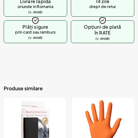
Livrare rapida
14 zile
oriunde in Romania
drept de retur
(v. detalii)
Plăți sigure
Opțiuni de plată
prin card sau ramburs
în RATE
(v. detalii)
(v. detalii)
Produse similare