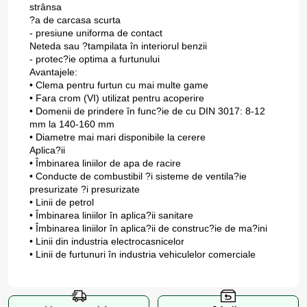
strânsa
?a de carcasa scurta
- presiune uniforma de contact
Neteda sau ?tampilata în interiorul benzii
- protec?ie optima a furtunului
Avantajele:
• Clema pentru furtun cu mai multe game
• Fara crom (VI) utilizat pentru acoperire
• Domenii de prindere în func?ie de cu DIN 3017: 8-12
mm la 140-160 mm
• Diametre mai mari disponibile la cerere
Aplica?ii
• Îmbinarea liniilor de apa de racire
• Conducte de combustibil ?i sisteme de ventila?ie
presurizate ?i presurizate
• Linii de petrol
• Îmbinarea liniilor în aplica?ii sanitare
• Îmbinarea liniilor în aplica?ii de construc?ie de ma?ini
• Linii din industria electrocasnicelor
• Linii de furtunuri în industria vehiculelor comerciale