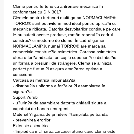
Cleme pentru furtune cu antrenare mecanica în
conformitate cu DIN 3017
Clemele pentru furtunuri multi-gama NORMACLAMP®
TORRO® sunt potrivite în mod ideal pentru aplica?ii cu
mecanica ridicata. Datorita dezvoltarilor continue pe care
le-au suferit aceste produse, ramân reperul în cadrul
construc?iei moderne de cleme. În cadrul gamei
NORMACLAMP®, numai TORRO® are marca sa
comerciala construc?ie asimetrica. Carcasa asimetrica
ofera o for?a ridicata, un cuplu superior ?i o distribu?ie
uniforma a presiunii de strângere. Clema se aliniaza
perfect pe furtun ?i asigura etan?area optima a
conexiunii.
Carcasa asimetrica îmbunata?ita
- distribu?ia uniforma a for?elor ?i asamblarea în
siguran?a
Suport ?urub
- u?urin?a de asamblare datorita ghidarii sigure a
capatului de banda emergent
Material ?i gama de prindere ?tampilata pe banda
- prevenirea erorilor
Extensie asimetrica
- împiedica înclinarea carcasei atunci când clema este