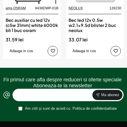
ams-OSRAM
6438DWP-01B
NEOLUX
126230
Bec auxiliar cu led 12v
Bec led 12v 0.5w
(c5w 31mm) white 6000k
w2.1x9.5d blister 2 buc
bli 1 buc osram
neolux
31.59 lei
33.07 lei
Adauga in cos
Adauga in cos
Fii primul care afla despre reduceri si oferte speciale
Aboneaza-te la newsletter
Ma abonez
Am citit și sunt de acord cu
Politica de confidențialitate