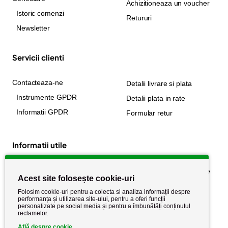
Achizitioneaza un voucher
Istoric comenzi
Retururi
Newsletter
Servicii clienti
Contacteaza-ne
Detalii livrare si plata
Instrumente GPDR
Detalii plata in rate
Informatii GPDR
Formular retur
Informatii utile
Despre noi
Politica de confidențialitate
Acest site folosește cookie-uri
Stiri si noutati
Politica de retur
Folosim cookie-uri pentru a colecta si analiza informații despre
Politica de cookie
performanța și utilizarea site-ului, pentru a oferi funcții
Termeni si conditii
personalizate pe social media și pentru a îmbunătăți conținutul
reclamelor.
Află despre cookie