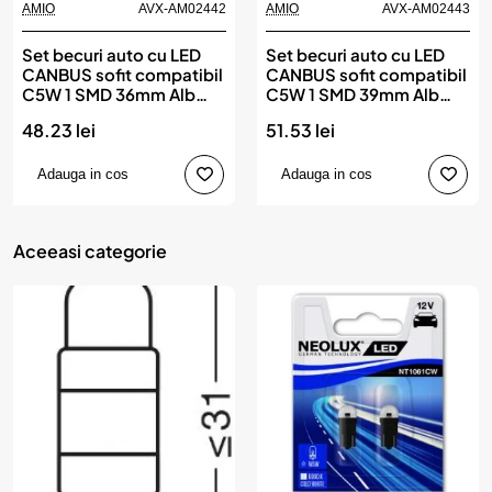
AMIO
AVX-AM02442
AMIO
AVX-AM02443
Set becuri auto cu LED
Set becuri auto cu LED
CANBUS sofit compatibil
CANBUS sofit compatibil
C5W 1 SMD 36mm Alb
C5W 1 SMD 39mm Alb
12/24V, destinat
12/24V, destinat
48.23 lei
51.53 lei
competitiilor auto sau
competitiilor auto sau
off-road, AMIO
off-road, AMIO
Adauga in cos
Adauga in cos
Aceeasi categorie