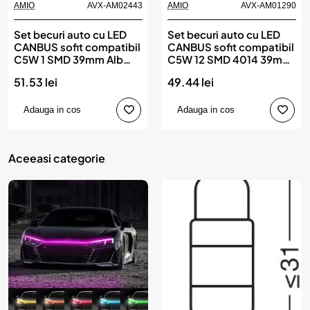
AMIO
AVX-AM02443
AMIO
AVX-AM01290
Set becuri auto cu LED
Set becuri auto cu LED
CANBUS sofit compatibil
CANBUS sofit compatibil
C5W 1 SMD 39mm Alb
C5W 12 SMD 4014 39mm
12/24V, destinat
Alb 12/24V, destinat
51.53 lei
49.44 lei
competitiilor auto sau
competitiilor auto sau
off-road, AMIO
off-road, AMIO
Adauga in cos
Adauga in cos
Aceeasi categorie