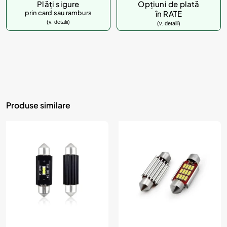
Plăți sigure
Opțiuni de plată
prin card sau ramburs
în RATE
(v. detalii)
(v. detalii)
Produse similare