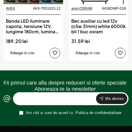
AVEX
AVX-T051023-12
ams-OSRAM
6438DWP-01B
Banda LED iluminare
Bec auxiliar cu led 12v
capota, tensiune 12V,
(c5w 31mm) white 6000k
lungime 180cm, lumina
bli 1 buc osram
Multicolora, RGB
189.20 lei
31.59 lei
Adauga in cos
Adauga in cos
Fii primul care afla despre reduceri si oferte speciale
Aboneaza-te la newsletter
Ma abonez
Am citit și sunt de acord cu
Politica de confidențialitate