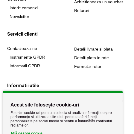
Achizitioneaza un voucher
Istoric comenzi
Retururi
Newsletter
Servicii clienti
Contacteaza-ne
Detalii livrare si plata
Instrumente GPDR
Detalii plata in rate
Informatii GPDR
Formular retur
Informatii utile
Despre noi
Politica de confidențialitate
Acest site folosește cookie-uri
Stiri si noutati
Politica de retur
Folosim cookie-uri pentru a colecta si analiza informații despre
Politica de cookie
performanța și utilizarea site-ului, pentru a oferi funcții
Termeni si conditii
personalizate pe social media și pentru a îmbunătăți conținutul
reclamelor.
Află despre cookie